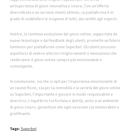
un’esperienza di gioco innovativa e sicura. Con un’offerta
diversificata e un servizio clienti attento, la piattaforma è in
grado di soddisfare le esigenze di tutti, dai neofiti agli esperti.
Inoltre, la continua evoluzione del gioco online, supportata da
nuove tecnologie e dai feedback degli utenti, promette un futuro
luminoso per piattaforme come Superbet. Gli utenti possono
aspettarsi di vedere ulteriori miglioramenti e innovazioni che
renderanno il gioco online sempre più emozionante e
coinvolgente.
In conclusione, sia che si opti per l’esperienza emozionante di
un casinò fisico, sia per la comodità e la varietà del gioco online
su Superbet, l’importante è giocare in modo responsabile e
divertirsi. L’equilibrio tra fortuna e abilità, unito a un ambiente
di gioco sicuro, garantisce che ogni sessione sia memorabile e
gratificante.
Tags:
Superbet