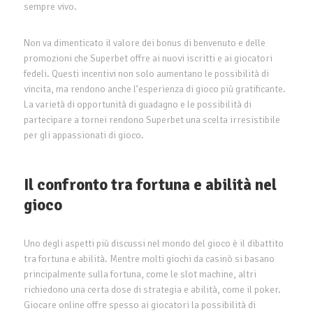
sempre vivo.
Non va dimenticato il valore dei bonus di benvenuto e delle
promozioni che Superbet offre ai nuovi iscritti e ai giocatori
fedeli. Questi incentivi non solo aumentano le possibilità di
vincita, ma rendono anche l’esperienza di gioco più gratificante.
La varietà di opportunità di guadagno e le possibilità di
partecipare a tornei rendono Superbet una scelta irresistibile
per gli appassionati di gioco.
Il confronto tra fortuna e abilità nel
gioco
Uno degli aspetti più discussi nel mondo del gioco è il dibattito
tra fortuna e abilità. Mentre molti giochi da casinò si basano
principalmente sulla fortuna, come le slot machine, altri
richiedono una certa dose di strategia e abilità, come il poker.
Giocare online offre spesso ai giocatori la possibilità di