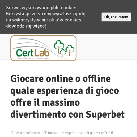
Serwis wykorzystuje pliki cookies.
Korzystając ze strony wyrażasz zgodę
Ok, rozumiem
na wykorzystywanie plików cookies.
dowiedz się więcej.
Giocare online o offline
quale esperienza di gioco
offre il massimo
divertimento con Superbet
Giocare online o offline quale esperienza di gioco offre il