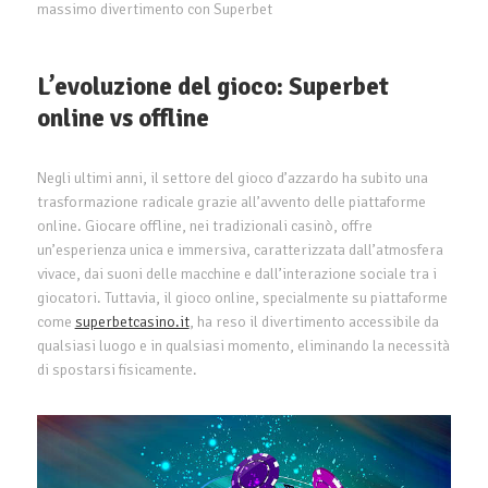
massimo divertimento con Superbet
L’evoluzione del gioco: Superbet
online vs offline
Negli ultimi anni, il settore del gioco d’azzardo ha subito una
trasformazione radicale grazie all’avvento delle piattaforme
online. Giocare offline, nei tradizionali casinò, offre
un’esperienza unica e immersiva, caratterizzata dall’atmosfera
vivace, dai suoni delle macchine e dall’interazione sociale tra i
giocatori. Tuttavia, il gioco online, specialmente su piattaforme
come
superbetcasino.it
, ha reso il divertimento accessibile da
qualsiasi luogo e in qualsiasi momento, eliminando la necessità
di spostarsi fisicamente.