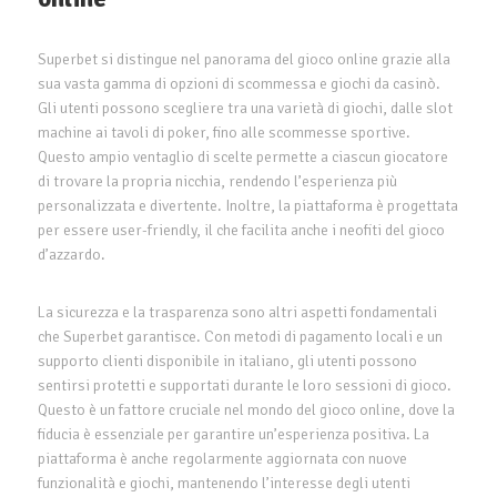
Superbet si distingue nel panorama del gioco online grazie alla
sua vasta gamma di opzioni di scommessa e giochi da casinò.
Gli utenti possono scegliere tra una varietà di giochi, dalle slot
machine ai tavoli di poker, fino alle scommesse sportive.
Questo ampio ventaglio di scelte permette a ciascun giocatore
di trovare la propria nicchia, rendendo l’esperienza più
personalizzata e divertente. Inoltre, la piattaforma è progettata
per essere user-friendly, il che facilita anche i neofiti del gioco
d’azzardo.
La sicurezza e la trasparenza sono altri aspetti fondamentali
che Superbet garantisce. Con metodi di pagamento locali e un
supporto clienti disponibile in italiano, gli utenti possono
sentirsi protetti e supportati durante le loro sessioni di gioco.
Questo è un fattore cruciale nel mondo del gioco online, dove la
fiducia è essenziale per garantire un’esperienza positiva. La
piattaforma è anche regolarmente aggiornata con nuove
funzionalità e giochi, mantenendo l’interesse degli utenti