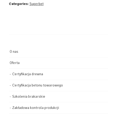
Categories:
Superbet
O nas
Oferta
Certyfikacja drewna
Certyfikacja betonu towarowego
Szkolenia brakarskie
Zakładowa kontrola produkcji