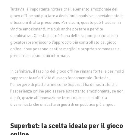
Tuttavia, è importante notare che l’elemento emozionale del
gioco offline può portare a decisioni impulsive, specialmente in
situazioni di alta pressione. Per alcuni, questo può tradursi in
vincite emozionanti, ma può anche portare a perdite
significative. Questa dualità è una delle ragioni per cui alcuni
giocatori preferiscono l’approccio più controllato del gioco
online, dove possono gestire meglio le proprie scommesse e
prendere decisioni più informate.
In definitiva, il fascino del gioco offline rimane forte, e per molti
rappresenta un’attività di svago fondamentale. Tuttavia,
l’emergere di piattaforme come Superbet ha dimostrato che
l’esperienza online può essere altrettanto emozionante, se non
di più, grazie all’innovazione tecnologica e a un’offerta
diversificata che si adatta ai gusti di un pubblico più ampio.
Superbet: la scelta ideale per il gioco
online