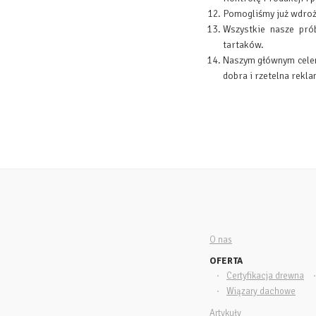
Pomogliśmy już wdroży
Wszystkie nasze pró
tartaków.
Naszym głównym celem 
dobra i rzetelna rekla
O nas
OFERTA
Certyfikacja drewna
Wiązary dachowe
Artykuły