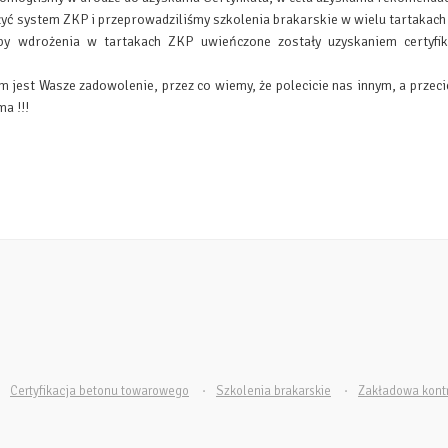
ć system ZKP i przeprowadziliśmy szkolenia brakarskie w wielu tartakach n
by wdrożenia w tartakach ZKP uwieńczone zostały uzyskaniem certyfika
jest Wasze zadowolenie, przez co wiemy, że polecicie nas innym, a przecie
ma !!!
Certyfikacja betonu towarowego
Szkolenia brakarskie
Zakładowa kontr