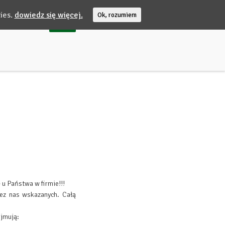
ies.
dowiedz się więcej.
Ok, rozumiem
 u Państwa w firmie!!!
ez nas wskazanych. Całą
ejmują: