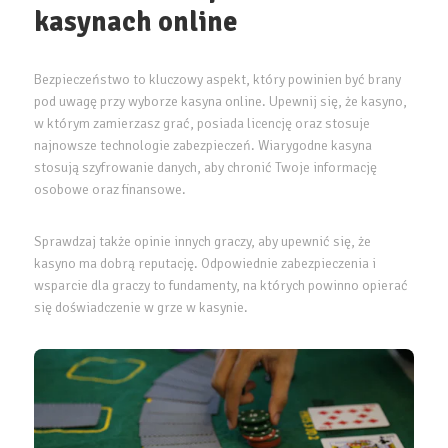
kasynach online
Bezpieczeństwo to kluczowy aspekt, który powinien być brany
pod uwagę przy wyborze kasyna online. Upewnij się, że kasyno,
w którym zamierzasz grać, posiada licencję oraz stosuje
najnowsze technologie zabezpieczeń. Wiarygodne kasyna
stosują szyfrowanie danych, aby chronić Twoje informację
osobowe oraz finansowe.
Sprawdzaj także opinie innych graczy, aby upewnić się, że
kasyno ma dobrą reputację. Odpowiednie zabezpieczenia i
wsparcie dla graczy to fundamenty, na których powinno opierać
się doświadczenie w grze w kasynie.