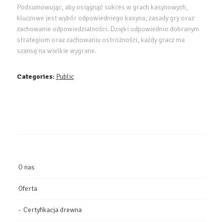
Podsumowując, aby osiągnąć sukces w grach kasynowych,
kluczowe jest wybór odpowiedniego kasyna, zasady gry oraz
zachowanie odpowiedzialności. Dzięki odpowiednio dobranym
strategiom oraz zachowaniu ostrożności, każdy gracz ma
szansę na wielkie wygrane.
Categories:
Public
O nas
Oferta
Certyfikacja drewna