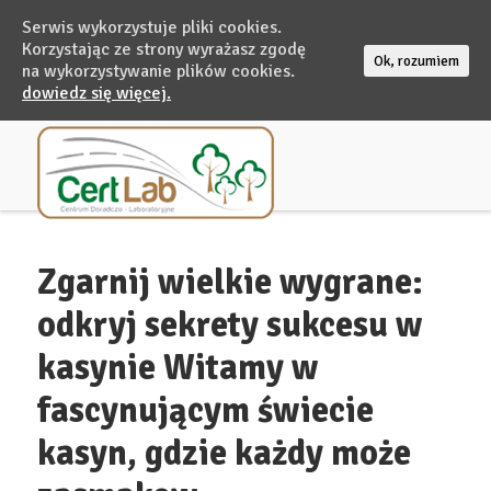
Serwis wykorzystuje pliki cookies.
Korzystając ze strony wyrażasz zgodę
Ok, rozumiem
na wykorzystywanie plików cookies.
dowiedz się więcej.
Zgarnij wielkie wygrane:
odkryj sekrety sukcesu w
kasynie Witamy w
fascynującym świecie
kasyn, gdzie każdy może