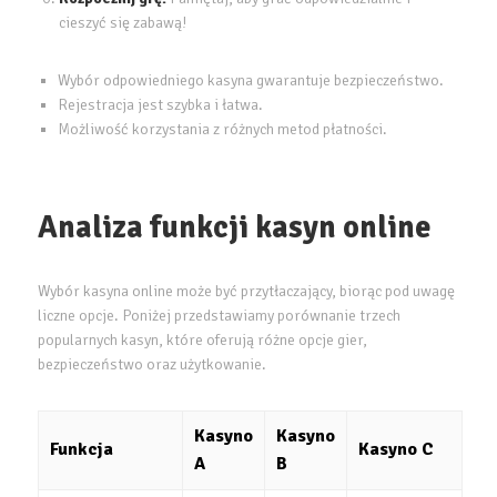
cieszyć się zabawą!
Wybór odpowiedniego kasyna gwarantuje bezpieczeństwo.
Rejestracja jest szybka i łatwa.
Możliwość korzystania z różnych metod płatności.
Analiza funkcji kasyn online
Wybór kasyna online może być przytłaczający, biorąc pod uwagę
liczne opcje. Poniżej przedstawiamy porównanie trzech
popularnych kasyn, które oferują różne opcje gier,
bezpieczeństwo oraz użytkowanie.
Kasyno
Kasyno
Funkcja
Kasyno C
A
B