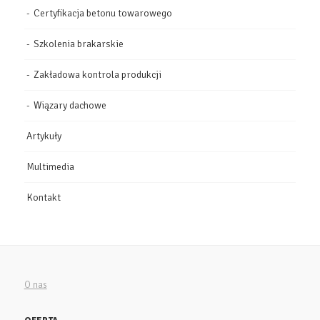
Certyfikacja betonu towarowego
Szkolenia brakarskie
Zakładowa kontrola produkcji
Wiązary dachowe
Artykuły
Multimedia
Kontakt
O nas