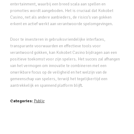
entertainment, waarbij een breed scala aan spellen en
promoties wordt aangeboden. Het is cruciaal dat Kokobet
Casino, net als andere aanbieders, de risico’s van gokken
erkent en actief werkt aan verantwoorde spelomgevingen.
Door te investeren in gebruiksvriendelijke interfaces,
transparante voorwaarden en effectieve tools voor
verantwoord gokken, kan Kokobet Casino bijdragen aan een
positieve toekomst voor zijn spelers. Het succes zal afhangen
van het vermogen om innovatie te combineren met een
onwrikbare focus op de veiligheid en het welzijn van de
gemeenschap van spelers, terwijl het tegelijkertijd een
aantrekkelijk en spannend platform blijft.
Categories:
Public