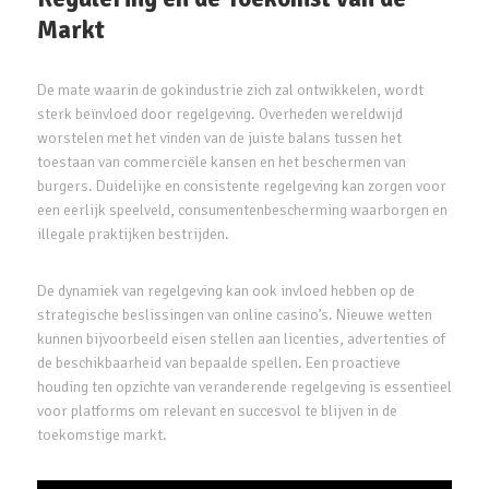
Markt
De mate waarin de gokindustrie zich zal ontwikkelen, wordt
sterk beïnvloed door regelgeving. Overheden wereldwijd
worstelen met het vinden van de juiste balans tussen het
toestaan van commerciële kansen en het beschermen van
burgers. Duidelijke en consistente regelgeving kan zorgen voor
een eerlijk speelveld, consumentenbescherming waarborgen en
illegale praktijken bestrijden.
De dynamiek van regelgeving kan ook invloed hebben op de
strategische beslissingen van online casino’s. Nieuwe wetten
kunnen bijvoorbeeld eisen stellen aan licenties, advertenties of
de beschikbaarheid van bepaalde spellen. Een proactieve
houding ten opzichte van veranderende regelgeving is essentieel
voor platforms om relevant en succesvol te blijven in de
toekomstige markt.