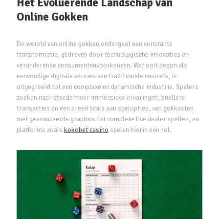
Het Evoluerende Landschap van
Online Gokken
De wereld van online gokken ondergaat een constante
transformatie, gedreven door technologische innovaties en
veranderende consumentenvoorkeuren. Wat ooit begon als
eenvoudige digitale versies van traditionele casino’s, is
uitgegroeid tot een complexe en dynamische industrie. Spelers
zoeken naar steeds meer immersieve ervaringen, snellere
transacties en een breed scala aan spelopties, van gokkasten
met geavanceerde graphics tot complexe live dealer spellen, en
platforms zoals
kokobet casino
spelen hierin een rol.