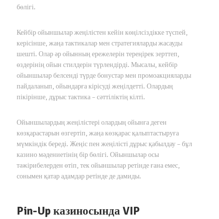
бөлігі.
Кейбір ойыншылар жеңілістен кейін көңілсіздікке түспей,
керісінше, жаңа тактикалар мен стратегияларды жасауды
шешті. Олар әр ойынның ережелерін тереңірек зерттеп,
өздерінің ойын стилдерін түрлендірді. Мысалы, кейбір
ойыншылар белсенді түрде бонустар мен промоакцияларды
пайдаланып, ойындарға кірісуді жеңілдетті. Олардың
пікірінше, дұрыс тактика – сәттіліктің кілті.
Ойыншылардың жеңілістері олардың ойынға деген
көзқарастарын өзгертіп, жаңа көзқарас қалыптастыруға
мүмкіндік береді. Жеңіс пен жеңілісті дұрыс қабылдау – бұл
казино мәдениетінің бір бөлігі. Ойыншылар осы
тәжірибелерден өтіп, тек ойыншылар ретінде ғана емес,
сонымен қатар адамдар ретінде де дамиды.
Pin-Up казиносында VIP