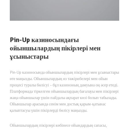
Pin-Up казиносындағы
ойыншылардың пікірлері мен
ұсыныстары
Pin-Up казиносында ойыншылардың пікірлері мен ұсыныстары
өте маңызды. Ойыншылардың өз тәжірибелері мен ойын
процесі туралы бөлісуі – бұл казиноның дамуына оң әсер етеді.
Платформада тіркелген ойыншылардың бағалауы мен пікірлері
жаңа ойыншылар үшін пайдалы ақпарат көзі болып табылады.
Ойыншылар арасында сенім мен достық қарым-қатынас
қалыптасуы үшін пікірлерді бөлісу маңызды.
Ойыншылардың пікірлері көбінесе ойындардың сапасы,