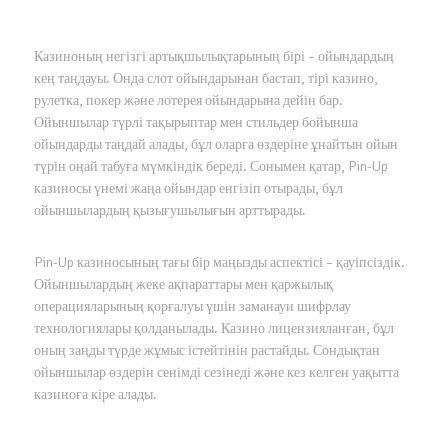
Казиноның негізгі артықшылықтарының бірі – ойындардың
кең таңдауы. Онда слот ойындарынан бастап, тірі казино,
рулетка, покер және лотерея ойындарына дейін бар.
Ойыншылар түрлі тақырыптар мен стильдер бойынша
ойындарды таңдай алады, бұл оларға өздеріне ұнайтын ойын
түрін оңай табуға мүмкіндік береді. Сонымен қатар, Pin-Up
казиносы үнемі жаңа ойындар енгізіп отырады, бұл
ойыншылардың қызығушылығын арттырады.
Pin-Up казиносының тағы бір маңызды аспектісі – қауіпсіздік.
Ойыншылардың жеке ақпараттары мен қаржылық
операцияларының қорғалуы үшін заманауи шифрлау
технологиялары қолданылады. Казино лицензияланған, бұл
оның заңды түрде жұмыс істейтінін растайды. Сондықтан
ойыншылар өздерін сенімді сезінеді және кез келген уақытта
казиноға кіре алады.