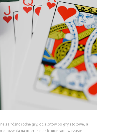
ne są różnorodne gry, od slotów po gry stołowe, a
óre pozwala na interakcję z krupierami w czasie