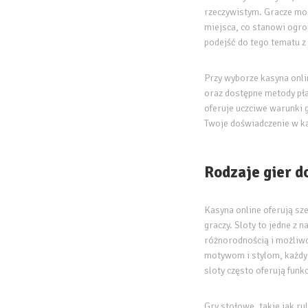
rzeczywistym. Gracze mog
miejsca, co stanowi ogro
podejść do tego tematu z
Przy wyborze kasyna onli
oraz dostępne metody pła
oferuje uczciwe warunki 
Twoje doświadczenie w ka
Rodzaje gier d
Kasyna online oferują sz
graczy. Sloty to jedne z 
różnorodnością i możliwo
motywom i stylom, każdy 
sloty często oferują fun
Gry stołowe, takie jak ru