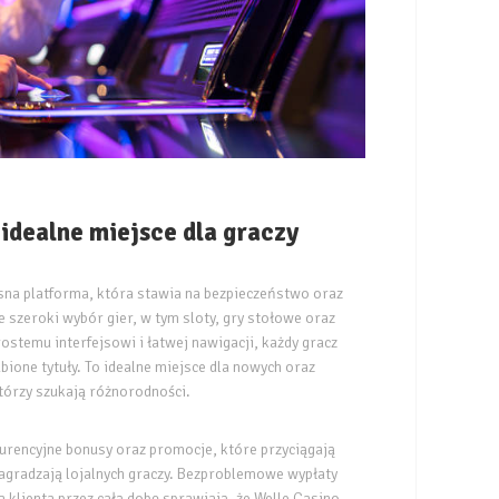
 idealne miejsce dla graczy
na platforma, która stawia na bezpieczeństwo oraz
e szeroki wybór gier, w tym sloty, gry stołowe oraz
ostemu interfejsowi i łatwej nawigacji, każdy gracz
bione tytuły. To idealne miejsce dla nowych oraz
tórzy szukają różnorodności.
rencyjne bonusy oraz promocje, które przyciągają
agradzają lojalnych graczy. Bezproblemowe wypłaty
 klienta przez całą dobę sprawiają, że Welle Casino