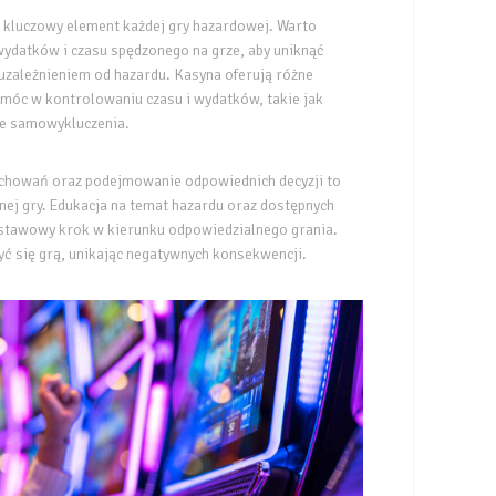
 kluczowy element każdej gry hazardowej. Warto
 wydatków i czasu spędzonego na grze, aby uniknąć
zależnieniem od hazardu. Kasyna oferują różne
móc w kontrolowaniu czasu i wydatków, takie jak
je samowykluczenia.
howań oraz podejmowanie odpowiednich decyzji to
znej gry. Edukacja na temat hazardu oraz dostępnych
dstawowy krok w kierunku odpowiedzialnego grania.
yć się grą, unikając negatywnych konsekwencji.