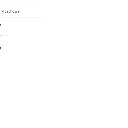
ry dachowe
y
edia
t