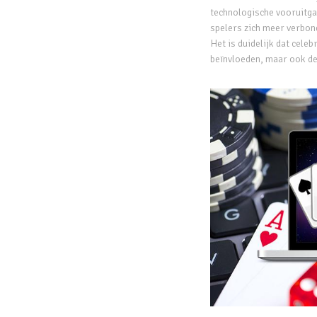
technologische vooruitga
spelers zich meer verbon
Het is duidelijk dat cele
beïnvloeden, maar ook d