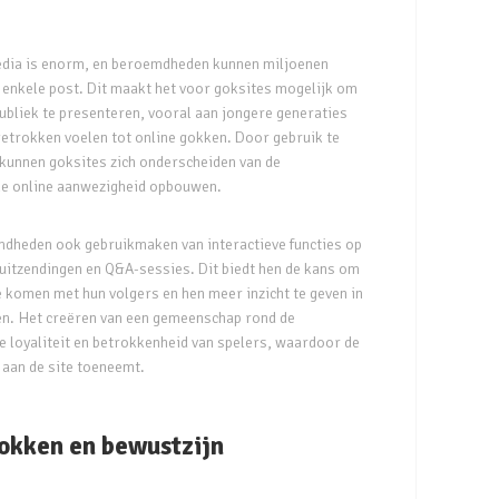
edia is enorm, en beroemdheden kunnen miljoenen
 enkele post. Dit maakt het voor goksites mogelijk om
ubliek te presenteren, vooral aan jongere generaties
getrokken voelen tot online gokken. Door gebruik te
kunnen goksites zich onderscheiden van de
ke online aanwezigheid opbouwen.
dheden ook gebruikmaken van interactieve functies op
-uitzendingen en Q&A-sessies. Dit biedt hen de kans om
e komen met hun volgers en hen meer inzicht te geven in
en. Het creëren van een gemeenschap rond de
e loyaliteit en betrokkenheid van spelers, waardoor de
aan de site toeneemt.
okken en bewustzijn