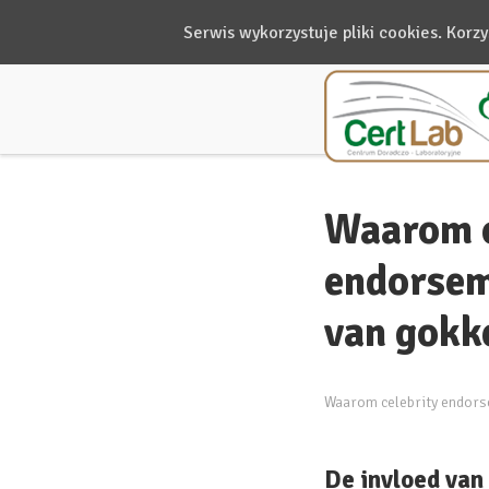
Serwis wykorzystuje pliki cookies. Korz
Waarom c
endorsem
van gokk
Waarom celebrity endors
De invloed va