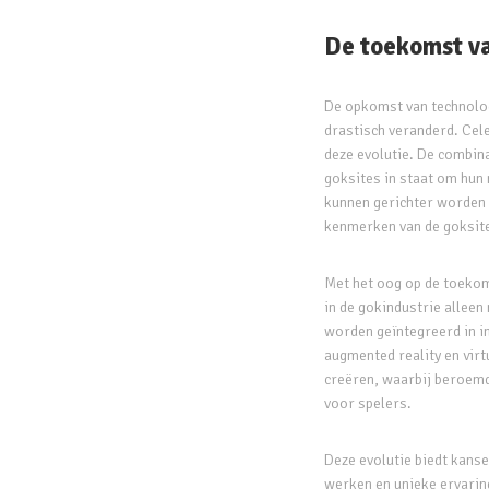
De toekomst va
De opkomst van technolog
drastisch veranderd. Cel
deze evolutie. De combina
goksites in staat om hun
kunnen gerichter worden i
kenmerken van de goksit
Met het oog op de toeko
in de gokindustrie allee
worden geïntegreerd in i
augmented reality en virt
creëren, waarbij beroemdh
voor spelers.
Deze evolutie biedt kan
werken en unieke ervarin