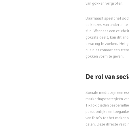
van gokken vergroten.
Daarnaast speelt het soci
de keuzes van anderen te 
zijn. Wanneer een celebrit
goksite deelt, kan dit a
ervaring te zoeken. Het 
dus niet zomaar een tren
gokken vorm te geven.
De rol van soc
Sociale media zijn een e
marketingstrategieën van
TikTok bieden beroemdhe
persoonlijke en toegankel
van foto’s tot het maken 
delen. Deze directe verbi