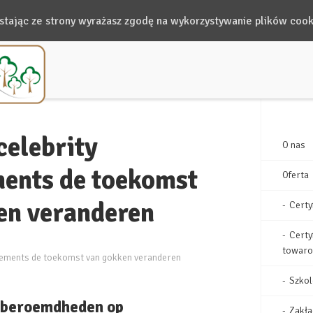
ystając ze strony wyrażasz zgodę na wykorzystywanie plików cook
elebrity
O nas
ents de toekomst
Oferta
en veranderen
Certy
Certy
towar
ements de toekomst van gokken veranderen
Szkol
n beroemdheden op
Zakła