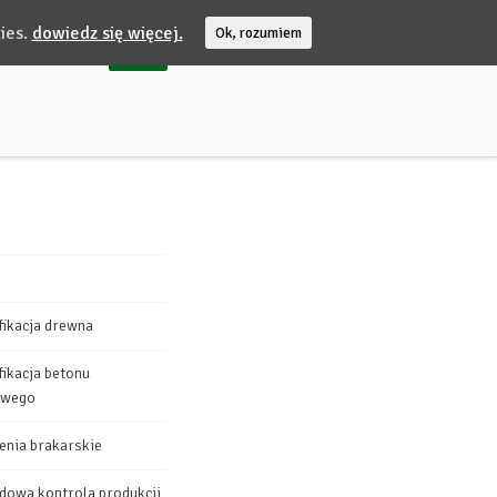
ies.
dowiedz się więcej.
Ok, rozumiem
fikacja drewna
fikacja betonu
owego
enia brakarskie
dowa kontrola produkcji