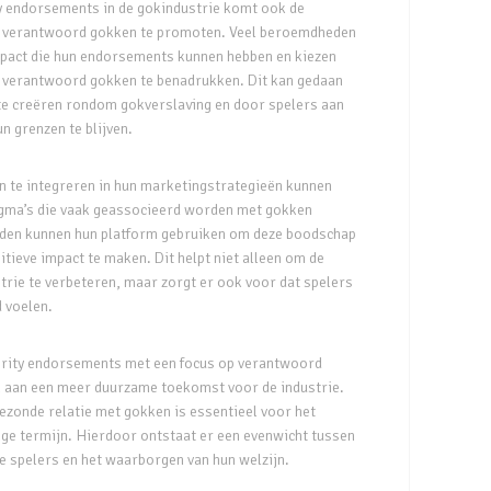
ty endorsements in de gokindustrie komt ook de
 verantwoord gokken te promoten. Veel beroemdheden
impact die hun endorsements kunnen hebben en kiezen
 verantwoord gokken te benadrukken. Dit kan gedaan
e creëren rondom gokverslaving en door spelers aan
n grenzen te blijven.
 te integreren in hun marketingstrategieën kunnen
igma’s die vaak geassocieerd worden met gokken
en kunnen hun platform gebruiken om deze boodschap
itieve impact te maken. Dit helpt niet alleen om de
trie te verbeteren, maar zorgt er ook voor dat spelers
d voelen.
brity endorsements met een focus op verantwoord
 aan een meer duurzame toekomst voor de industrie.
ezonde relatie met gokken is essentieel voor het
nge termijn. Hierdoor ontstaat er een evenwicht tussen
e spelers en het waarborgen van hun welzijn.