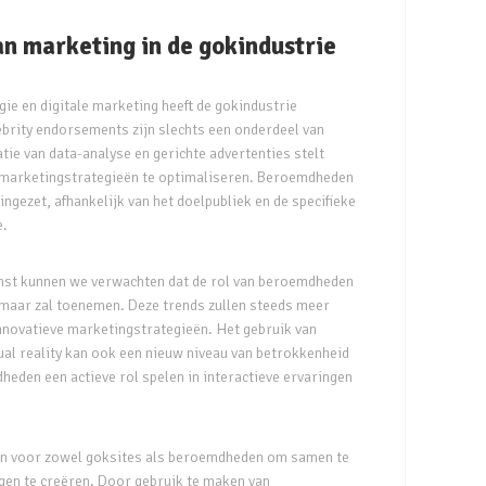
n marketing in de gokindustrie
ie en digitale marketing heeft de gokindustrie
ebrity endorsements zijn slechts een onderdeel van
tie van data-analyse en gerichte advertenties stelt
 marketingstrategieën te optimaliseren. Beroemdheden
ngezet, afhankelijk van het doelpubliek en de specifieke
e.
mst kunnen we verwachten dat de rol van beroemdheden
n maar zal toenemen. Deze trends zullen steeds meer
nnovatieve marketingstrategieën. Het gebruik van
ual reality kan ook een nieuw niveau van betrokkenheid
eden een actieve rol spelen in interactieve ervaringen
sen voor zowel goksites als beroemdheden om samen te
gen te creëren. Door gebruik te maken van