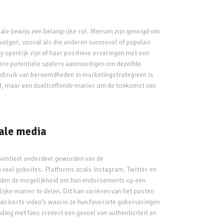
ale bewijs een belangrijke rol. Mensen zijn geneigd om
volgen, vooral als die anderen succesvol of populair
y openlijk zijn of haar positieve ervaringen met een
ndere potentiële spelers aanmoedigen om dezelfde
gebruik van beroemdheden in marketingstrategieën is
d, maar een doeltreffende manier om de toekomst van
iale media
ssentieel onderdeel geworden van de
 veel goksites. Platforms zoals Instagram, Twitter en
den de mogelijkheid om hun endorsements op een
ijke manier te delen. Dit kan variëren van het posten
van korte video’s waarin ze hun favoriete gokervaringen
nding met fans creëert een gevoel van authenticiteit en