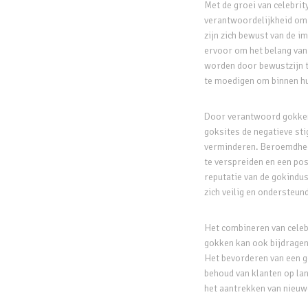
Met de groei van celebri
verantwoordelijkheid om
zijn zich bewust van de 
ervoor om het belang van
worden door bewustzijn t
te moedigen om binnen hu
Door verantwoord gokken
goksites de negatieve st
verminderen. Beroemdhed
te verspreiden en een pos
reputatie van de gokindus
zich veilig en ondersteun
Het combineren van cele
gokken kan ook bijdragen
Het bevorderen van een g
behoud van klanten op la
het aantrekken van nieuw