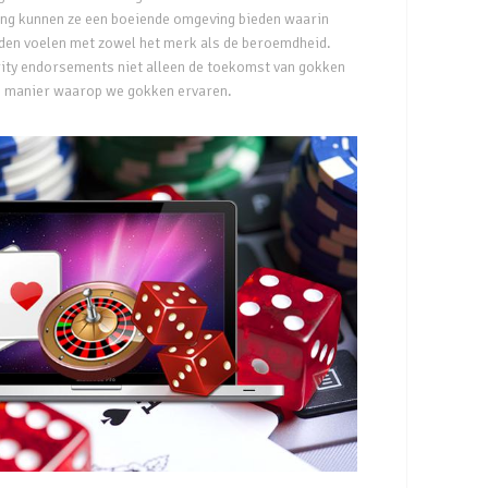
ng kunnen ze een boeiende omgeving bieden waarin
den voelen met zowel het merk als de beroemdheid.
brity endorsements niet alleen de toekomst van gokken
e manier waarop we gokken ervaren.