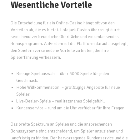
Wesentliche Vorteile
Die Entscheidung für ein Online-Casino hängt oft von den
Vorteilen ab, die es bietet. Lolajack Casino überzeugt durch
seine benutzerfreundliche Oberfläche und ein umfassendes
Bonusprogramm. Außerdem ist die Plattform darauf ausgelegt,
den Spielern verschiedene Vorteile zu bieten, die ihre
Spielerfahrung verbessern.
Riesige Spielauswahl – über 5000 Spiele für jeden
Geschmack.
Hohe Willkommensboni – großzügige Angebote für neue
Spieler.
Live-Dealer-Spiele – realitätsnahes Spielgefühl.
Kundenservice – rund um die Uhr verfügbar für Ihre Fragen.
Das breite Spektrum an Spielen und die ansprechenden
Bonussysteme sind entscheidend, um Spieler anzuziehen und
langfristig zu binden. Der hervorragende Kundenservice und die