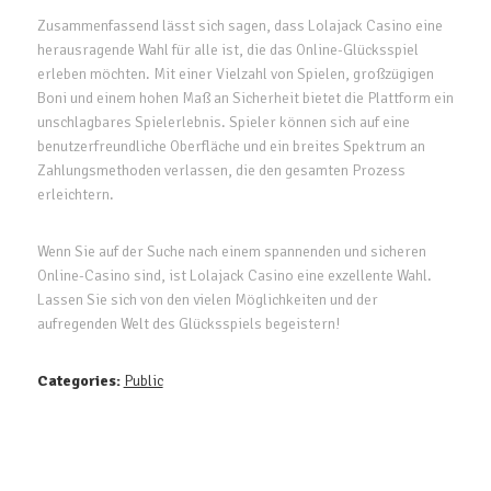
Zusammenfassend lässt sich sagen, dass Lolajack Casino eine
herausragende Wahl für alle ist, die das Online-Glücksspiel
erleben möchten. Mit einer Vielzahl von Spielen, großzügigen
Boni und einem hohen Maß an Sicherheit bietet die Plattform ein
unschlagbares Spielerlebnis. Spieler können sich auf eine
benutzerfreundliche Oberfläche und ein breites Spektrum an
Zahlungsmethoden verlassen, die den gesamten Prozess
erleichtern.
Wenn Sie auf der Suche nach einem spannenden und sicheren
Online-Casino sind, ist Lolajack Casino eine exzellente Wahl.
Lassen Sie sich von den vielen Möglichkeiten und der
aufregenden Welt des Glücksspiels begeistern!
Categories:
Public