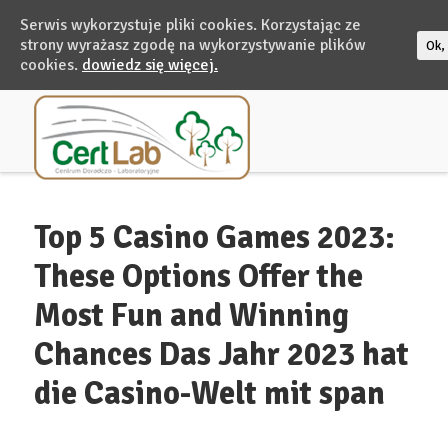
Serwis wykorzystuje pliki cookies. Korzystając ze
strony wyrażasz zgodę na wykorzystywanie plików
Ok,
cookies.
dowiedz się więcej.
Top 5 Casino Games 2023:
These Options Offer the
Most Fun and Winning
Chances Das Jahr 2023 hat
die Casino-Welt mit span