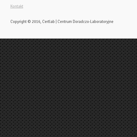
Kontakt
Copyright © 2016, Certlab | Centrum Doradczo-Laboratoryjne