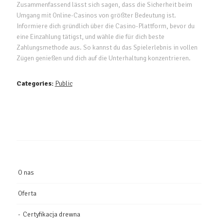
Zusammenfassend lässt sich sagen, dass die Sicherheit beim
Umgang mit Online-Casinos von größter Bedeutung ist.
Informiere dich gründlich über die Casino-Plattform, bevor du
eine Einzahlung tätigst, und wähle die für dich beste
Zahlungsmethode aus. So kannst du das Spielerlebnis in vollen
Zügen genießen und dich auf die Unterhaltung konzentrieren.
Categories:
Public
O nas
Oferta
Certyfikacja drewna