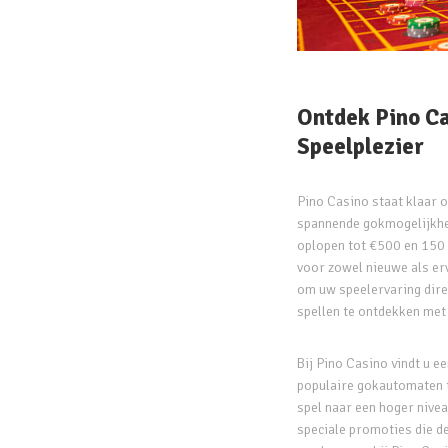
Ontdek Pino Ca
Speelplezier
Pino Casino staat klaar 
spannende gokmogelijkhe
oplopen tot €500 en 150 g
voor zowel nieuwe als er
om uw speelervaring dire
spellen te ontdekken met 
Bij Pino Casino vindt u e
populaire gokautomaten t
spel naar een hoger nivea
speciale promoties die d