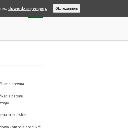
ies.
dowiedz się więcej.
Ok, rozumiem
fikacja drewna
fikacja betonu
owego
enia brakarskie
dowa kontrola produkcji