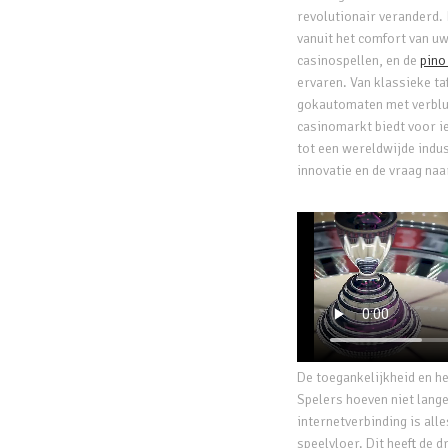
revolutionair veranderd. 
vanuit het comfort van uw
casinospellen, en de
pino
ervaren. Van klassieke ta
gokautomaten met verbluf
casinomarkt biedt voor ie
tot een wereldwijde indus
innovatie en de vraag na
De toegankelijkheid en h
Spelers hoeven niet langer
internetverbinding is alle
speelvloer. Dit heeft de 