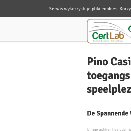
Serwis wykorzystuje pliki cookies. Korz
Pino Cas
toegangs
speelplez
De Spannende 
Online gokken heeft de m