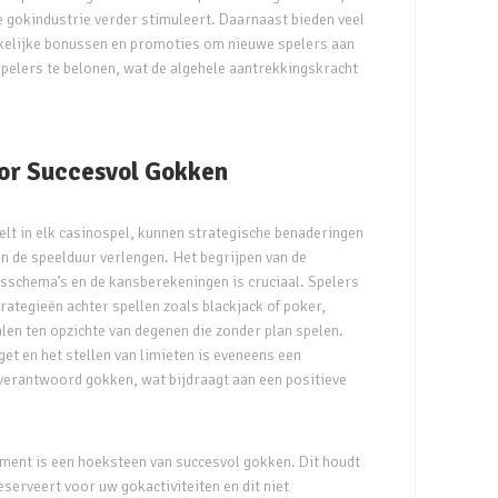
e gokindustrie verder stimuleert. Daarnaast bieden veel
kelijke bonussen en promoties om nieuwe spelers aan
spelers te belonen, wat de algehele aantrekkingskracht
oor Succesvol Gokken
elt in elk casinospel, kunnen strategische benaderingen
n de speelduur verlengen. Het begrijpen van de
gsschema’s en de kansberekeningen is cruciaal. Spelers
trategieën achter spellen zoals blackjack of poker,
len ten opzichte van degenen die zonder plan spelen.
et en het stellen van limieten is eveneens een
verantwoord gokken, wat bijdraagt aan een positieve
ement is een hoeksteen van succesvol gokken. Dit houdt
eserveert voor uw gokactiviteiten en dit niet