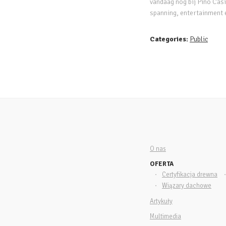
vandaag nog bij Pino Casi
spanning, entertainment 
Categories:
Public
O nas
OFERTA
Certyfikacja drewna
Wiązary dachowe
Artykuły
Multimedia