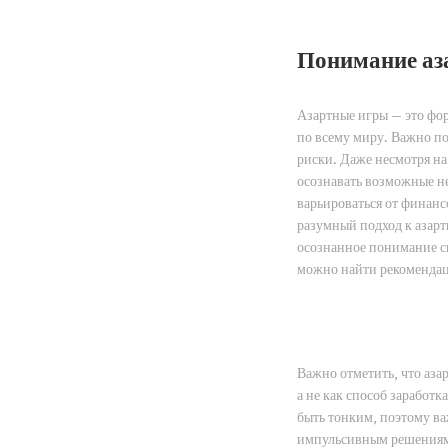
Понимание аз
Азартные игры — это фор
по всему миру. Важно по
риски. Даже несмотря на
осознавать возможные н
варьироваться от финанс
разумный подход к азарт
осознанное понимание св
можно найти рекомендац
Важно отметить, что аза
а не как способ заработ
быть тонким, поэтому ва
импульсивным решениям.