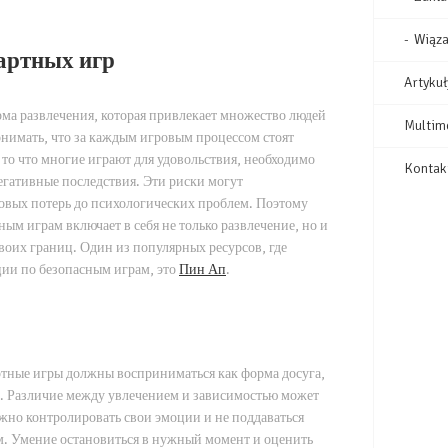
Wiąza
артных игр
Artykuł
ма развлечения, которая привлекает множество людей
Multim
нимать, что за каждым игровым процессом стоят
 то что многие играют для удовольствия, необходимо
Kontak
егативные последствия. Эти риски могут
овых потерь до психологических проблем. Поэтому
ным играм включает в себя не только развлечение, но и
оих границ. Один из популярных ресурсов, где
ии по безопасным играм, это
Пин Ап
.
ртные игры должны восприниматься как форма досуга,
ка. Различие между увлечением и зависимостью может
жно контролировать свои эмоции и не поддаваться
 Умение остановиться в нужный момент и оценить