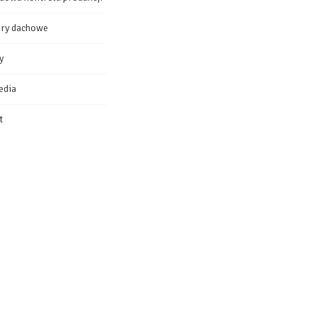
ry dachowe
y
edia
t