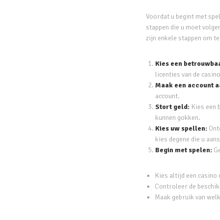
Voordat u begint met spel
stappen die u moet volge
zijn enkele stappen om t
Kies een betrouwbaa
licenties van de casino
Maak een account a
account.
Stort geld:
Kies een 
kunnen gokken.
Kies uw spellen:
Ontd
kies degene die u aan
Begin met spelen:
Ge
Kies altijd een casino
Controleer de beschi
Maak gebruik van wel