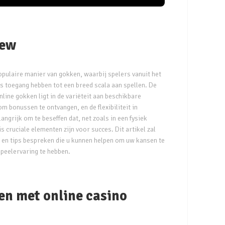
iew
populaire manier van gokken, waarbij spelers vanuit het
s toegang hebben tot een breed scala aan spellen. De
line gokken ligt in de variëteit aan beschikbare
om bonussen te ontvangen, en de flexibiliteit in
langrijk om te beseffen dat, net zoals in een fysiek
s cruciale elementen zijn voor succes. Dit artikel zal
n en tips bespreken die u kunnen helpen om uw kansen te
speelervaring te hebben.
ten met online casino