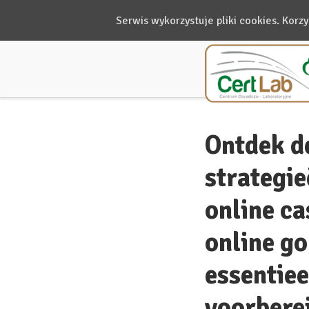
Serwis wykorzystuje pliki cookies. Korz
Ontdek d
strategie
online ca
online go
essentie
voorbere