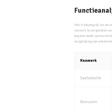
Functieanal
Het is belangrijk om de v
casino’s te vergelijken v
bepalen welk casino het b
vergelijking van enkele b
Kenmerk
Spelselectie
Bonussen