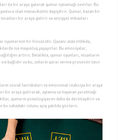
şları ilə bir araya gələrək qumar oynamağı sevirlər. Bu
oyunlara olan münasibətini dəyişdirir. Qumar, bəzən bir
 insanları bir araya gətirir və ünsiyyət imkanları
 oyunlarının bir hissəsidir. Qazanc əldə etdikdə,
tkilərdə isə məyusluq yaşayırlar. Bu emosiyalar,
ağlılığını artırır. Beləliklə, qumar oyunları, insanların
 sıx bağlıdır və bu, onların qərar vermə prosesini təsir
arın sosial təcrübələri və emosional reaksiya bir araya
ları bir araya gətirərək, əyləncə və həyəcan yaratmağı
ktlər, qumarın psixologiyasını daha da dərinləşdirir və
in bu sahədəki rolunu açıq şəkildə göstərir.