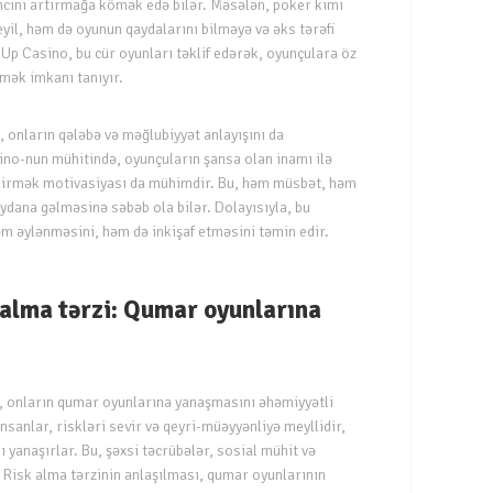
ncını artırmağa kömək edə bilər. Məsələn, poker kimi
eyil, həm də oyunun qaydalarını bilməyə və əks tərəfi
 Up Casino, bu cür oyunları təklif edərək, oyunçulara öz
rmək imkanı tanıyır.
, onların qələbə və məğlubiyyət anlayışını da
ino-nun mühitində, oyunçuların şansa olan inamı ilə
etdirmək motivasiyası da mühimdir. Bu, həm müsbət, həm
dana gəlməsinə səbəb ola bilər. Dolayısıyla, bu
m əylənməsini, həm də inkişaf etməsini təmin edir.
k alma tərzi: Qumar oyunlarına
i, onların qumar oyunlarına yanaşmasını əhəmiyyətli
insanlar, riskləri sevir və qeyri-müəyyənliyə meyllidir,
lı yanaşırlar. Bu, şəxsi təcrübələr, sosial mühit və
. Risk alma tərzinin anlaşılması, qumar oyunlarının