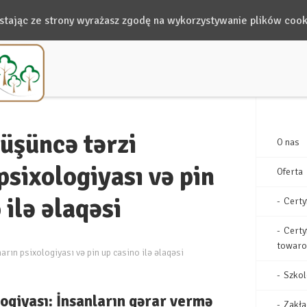
ystając ze strony wyrażasz zgodę na wykorzystywanie plików cook
üşüncə tərzi
O nas
sixologiyası və pin
Oferta
 ilə əlaqəsi
Certy
Certy
towar
arın psixologiyası və pin up casino ilə əlaqəsi
Szkol
ogiyası: İnsanların qərar vermə
Zakła