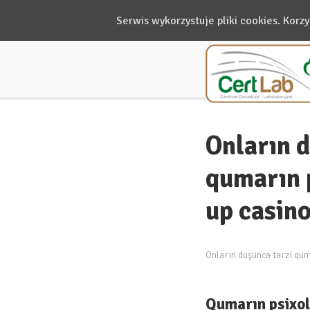
Serwis wykorzystuje pliki cookies. Korz
Onların d
qumarın p
up casino
Onların düşüncə tərzi qum
Qumarın psixol