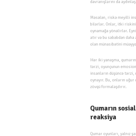
davranışlarını da aydınl
Məsələn, riskə meyilli in
bilərlər. Onlar, itki risk
oynamağa yönəlirlər. Eyni
atır və bu səbəbdən daha a
olan münasibətini müəyyə
Hər iki yanaşma, qumarın
tərzi, oyunçunun emosional
insanların düşüncə tərzi,
oynayır. Bu, onların uğur
zövqü formalaşdırır.
Qumarın sosial
reaksiya
Qumar oyunları, yalnız şəx