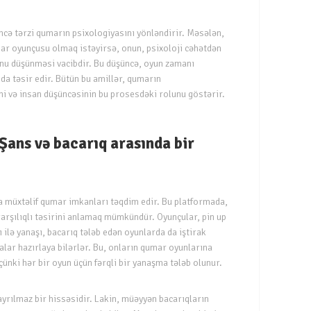
üncə tərzi qumarın psixologiyasını yönləndirir. Məsələn,
mar oyunçusu olmaq istəyirsə, onun, psixoloji cəhətdən
unu düşünməsi vacibdir. Bu düşüncə, oyun zamanı
 da təsir edir. Bütün bu amillər, qumarın
ini və insan düşüncəsinin bu prosesdəki rolunu göstərir.
Şans və bacarıq arasında bir
a müxtəlif qumar imkanları təqdim edir. Bu platformada,
 qarşılıqlı təsirini anlamaq mümkündür. Oyunçular, pin up
 ilə yanaşı, bacarıq tələb edən oyunlarda da iştirak
alar hazırlaya bilərlər. Bu, onların qumar oyunlarına
çünki hər bir oyun üçün fərqli bir yanaşma tələb olunur.
yrılmaz bir hissəsidir. Lakin, müəyyən bacarıqların