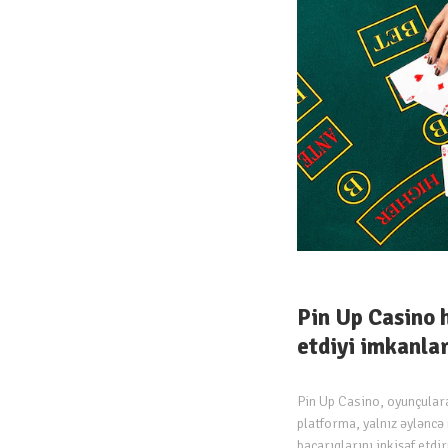
Pin Up Casino 
etdiyi imkanla
Pin Up Casino, oyunçulara
platforma, yalnız əylənc
bacarıqlarını inkişaf etd