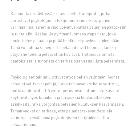
Kasinoilla on käytössä erilaisia pelistrategioita, jotka
perustuvat psykologisiin tekijöihin. Esimerkiksi pelien
värimaailma, äänet ja valo voivat vaikuttaa pelaajien päätöksiin
ja tunteisiin. Kasinoilla pyritään luomaan ympäristö, joka
houkuttelee pelaajia ja pitää heidät pelipöydissä pidempään.
Tämä voi johtaa siihen, että pelaajat eivät huomaa, kuinka
paljon he todella pelaavat tai häviävät. Tietoisuus omista
päätöksistä ja tunteista on tärkeä osa vastuullista pelaamista.
Psykologiset tekijät ulottuvat myös pelien valintaan. Monet
pelaajat valitsevat pelejä, jotka tarjoavat korkeita voittoja,
mutta unohtavat, että voitot perustuvat sattumaan. Kasinot
käyttävät myös bonuksia ja tarjouksia houkutellakseen
asiakkaita, mikä voi johtaa pelaajien kulutuksen kasvamiseen.
Tämän vuoksi on tärkeää, että pelaajat tekevät tietoisia
valintoja ja eivät anna psykologisten tekijöiden hallita
pelaamistaan.