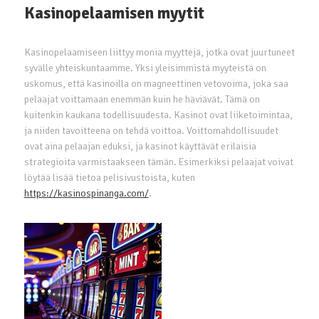
Kasinopelaamisen myytit
Kasinopelaamiseen liittyy monia myyttejä, jotka ovat juurtuneet
syvälle yhteiskuntaamme. Yksi yleisimmistä myyteistä on
uskomus, että kasinoilla on magneettinen vetovoima, joka saa
pelaajat voittamaan enemmän kuin he häviävät. Tämä on
kuitenkin kaukana todellisuudesta. Kasinot ovat liiketoimintaa,
ja niiden tavoitteena on tehdä voittoa. Voittomahdollisuudet
ovat aina pelaajan eduksi, ja kasinot käyttävät erilaisia
strategioita varmistaakseen tämän. Esimerkiksi pelaajat voivat
löytää lisää tietoa pelisivustoista, kuten
https://kasinospinanga.com/
.