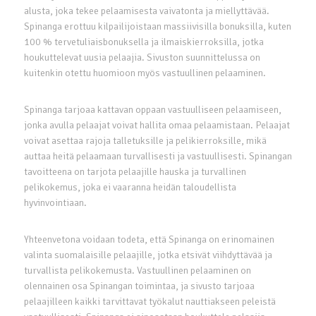
alusta, joka tekee pelaamisesta vaivatonta ja miellyttävää.
Spinanga erottuu kilpailijoistaan massiivisilla bonuksilla, kuten
100 % tervetuliaisbonuksella ja ilmaiskierroksilla, jotka
houkuttelevat uusia pelaajia. Sivuston suunnittelussa on
kuitenkin otettu huomioon myös vastuullinen pelaaminen.
Spinanga tarjoaa kattavan oppaan vastuulliseen pelaamiseen,
jonka avulla pelaajat voivat hallita omaa pelaamistaan. Pelaajat
voivat asettaa rajoja talletuksille ja pelikierroksille, mikä
auttaa heitä pelaamaan turvallisesti ja vastuullisesti. Spinangan
tavoitteena on tarjota pelaajille hauska ja turvallinen
pelikokemus, joka ei vaaranna heidän taloudellista
hyvinvointiaan.
Yhteenvetona voidaan todeta, että Spinanga on erinomainen
valinta suomalaisille pelaajille, jotka etsivät viihdyttävää ja
turvallista pelikokemusta. Vastuullinen pelaaminen on
olennainen osa Spinangan toimintaa, ja sivusto tarjoaa
pelaajilleen kaikki tarvittavat työkalut nauttiakseen peleistä