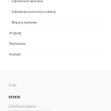
Szkolenia brakarskie
Zakładowa kontrola produkcji
Wiązary dachowe
Artykuły
Multimedia
Kontakt
O nas
OFERTA
Certyfikacja drewna