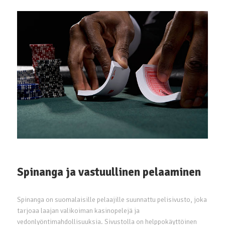
Spinanga ja vastuullinen pelaaminen
Spinanga on suomalaisille pelaajille suunnattu pelisivusto, joka
tarjoaa laajan valikoiman kasinopelejä ja
vedonlyöntimahdollisuuksia. Sivustolla on helppokäyttöinen