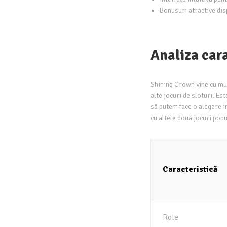
Bonusuri atractive dis
Analiza cara
Shining Crown vine cu mult
alte jocuri de sloturi. Es
să putem face o alegere 
cu altele două jocuri popu
Caracteristică
Role