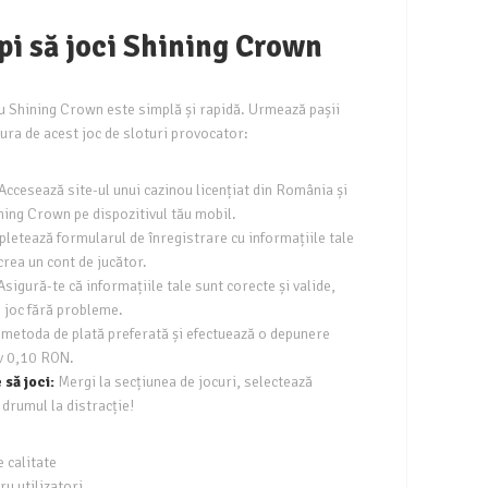
pi să joci Shining Crown
cu Shining Crown este simplă și rapidă. Urmează pașii
cura de acest joc de sloturi provocator:
Accesează site-ul unui cazinou licențiat din România și
ning Crown pe dispozitivul tău mobil.
etează formularul de înregistrare cu informațiile tale
crea un cont de jucător.
sigură-te că informațiile tale sunt corecte și valide,
 joc fără probleme.
metoda de plată preferată și efectuează o depunere
v 0,10 RON.
 să joci:
Mergi la secțiunea de jocuri, selectează
 drumul la distracție!
e calitate
ru utilizatori