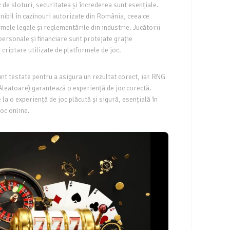
oc de sloturi, securitatea și încrederea sunt esențiale.
ibil în cazinouri autorizate din România, ceea ce
ele legale și reglementările din industrie. Jucătorii
r personale și financiare sunt protejate grație
criptare utilizate de platformele de joc.
sunt testate pentru a asigura un rezultat corect, iar RNG
leatoare) garantează o experiență de joc corectă.
la o experiență de joc plăcută și sigură, esențială în
oc online.