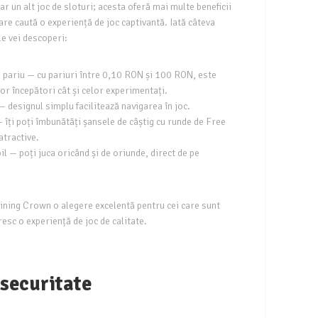
r un alt joc de sloturi; acesta oferă mai multe beneficii
are caută o experiență de joc captivantă. Iată câteva
le vei descoperi:
e pariu — cu pariuri între 0,10 RON și 100 RON, este
lor începători cât și celor experimentați.
— designul simplu facilitează navigarea în joc.
 îți poți îmbunătăți șansele de câștig cu runde de Free
atractive.
l — poți juca oricând și de oriunde, direct de pe
Shining Crown o alegere excelentă pentru cei care sunt
resc o experiență de joc de calitate.
 securitate