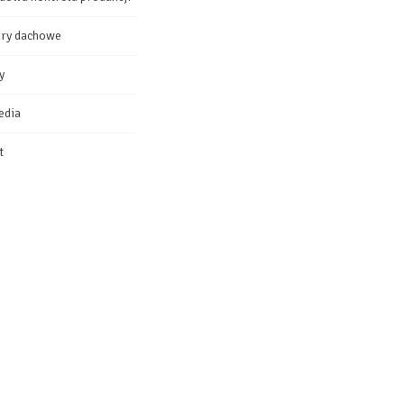
ry dachowe
y
edia
t