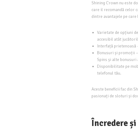
Shining Crown nu este doa
care il recomandă celor c
dintre avantajele pe care 
Varietate de opțiuni d
accesibil atât jucători
Interfață prietenoasă 
Bonusuri și promoții —
Spins și alte bonusuri 
Disponibilitate pe mobi
telefonul tău.
Aceste beneficii fac din 
pasionați de sloturi și do
Încredere și