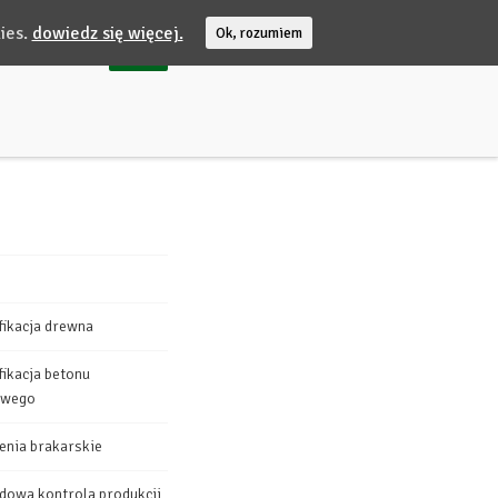
ies.
dowiedz się więcej.
Ok, rozumiem
fikacja drewna
fikacja betonu
owego
enia brakarskie
dowa kontrola produkcji