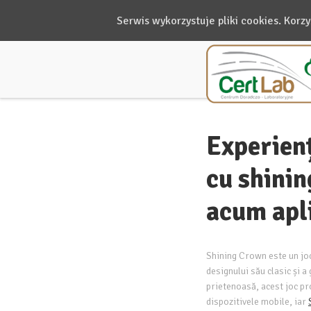
Serwis wykorzystuje pliki cookies. Korz
Experien
cu shini
acum apl
Shining Crown este un joc
designului său clasic și a
prietenoasă, acest joc pr
dispozitivele mobile, iar