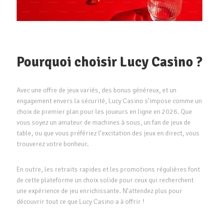
Pourquoi choisir Lucy Casino ?
Avec une offre de jeux variés, des bonus généreux, et un
engagement envers la sécurité, Lucy Casino s’impose comme un
choix de premier plan pour les joueurs en ligne en 2026. Que
vous soyez un amateur de machines à sous, un fan de jeux de
table, ou que vous préfériez l’excitation des jeux en direct, vous
trouverez votre bonheur.
En outre, les retraits rapides et les promotions régulières font
de cette plateforme un choix solide pour ceux qui recherchent
une expérience de jeu enrichissante. N’attendez plus pour
découvrir tout ce que Lucy Casino a à offrir !