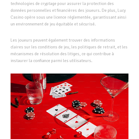
technologies de cryptage pour assurer la protection des
données personnelles et financières des joueurs. De plus, Lucy
Casino opère sous une licence réglementée, garantissant ainsi
un environnement de jeu équitable et sécurisé.
Les joueurs peuvent également trouver des informations
claires sur les conditions de jeu, les politiques de retrait, et les
mécanismes de résolution des litiges, ce qui contribue à
instaurer la confiance parmi les utilisateurs.