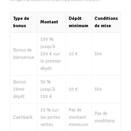
Type de
Dépôt
Conditions
Montant
bonus
minimum
de mise
100 %
jusqu’à
Bonus de
200 € sur
10 €
30x
bienvenue
le premier
dépôt
Bonus
50 %
2ème
jusqu’à
10 €
30x
dépôt
100 €
10 % sur
Pas de
Pas de
Cashback
les pertes
montant
conditions
nettes
minimum