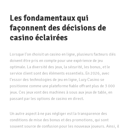
Les fondamentaux qui
façonnent des décisions de
casino éclairées
Lorsque l’on choisit un casino en ligne, plusieurs facteurs clés
doivent être pris en compte pour une expérience de jeu
optimale. La diversité des jeux, la sécurité, les bonus, et le
service client sont des éléments essentiels. En 2026, avec
l’essor des technologies de jeu en ligne, Lucy Casino se
positionne comme une plateforme fiable offrant plus de 3 000
jeux. Ces jeux vont des machines à sous aux jeux de table, en
passant par les options de casino en direct.
Un autre aspect à ne pas négliger est la transparence des
conditions de mise des bonus et des promotions, qui sont
souvent source de confusion pour les nouveaux joueurs. Ainsi, il