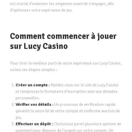
est crucial d’examiner les exigences avant de s’engager, afin
d’optimiser votre expérience de jeu.
Comment commencer à jouer
sur Lucy Casino
Pour tirer le meilleur parti de votre expérience sur Lucy Casino,
suivez ces étapes simples :
Créer un compte :
Rendez-vous sur le site de Lucy Casino
et remplissez le formulaire d’inscription avec vos données
personnelles.
Vérifier vos détails :
Un processus de vérification rapide
garantit la sécurité de votre compte et conforme aux lois de
jeu.
Effectuer un dépôt :
Choisissez parmi plusieurs options de
paiement pour déposer de l’argent sur votre compte. Un