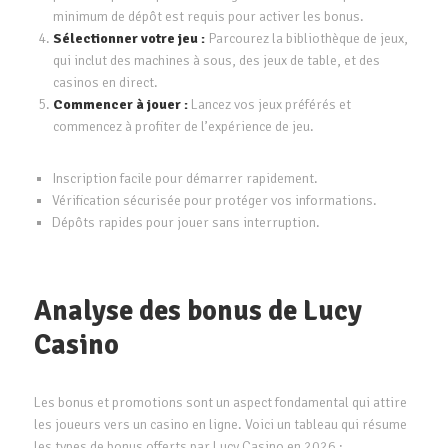
minimum de dépôt est requis pour activer les bonus.
Sélectionner votre jeu :
Parcourez la bibliothèque de jeux,
qui inclut des machines à sous, des jeux de table, et des
casinos en direct.
Commencer à jouer :
Lancez vos jeux préférés et
commencez à profiter de l’expérience de jeu.
Inscription facile pour démarrer rapidement.
Vérification sécurisée pour protéger vos informations.
Dépôts rapides pour jouer sans interruption.
Analyse des bonus de Lucy
Casino
Les bonus et promotions sont un aspect fondamental qui attire
les joueurs vers un casino en ligne. Voici un tableau qui résume
les types de bonus offerts par Lucy Casino en 2026 :