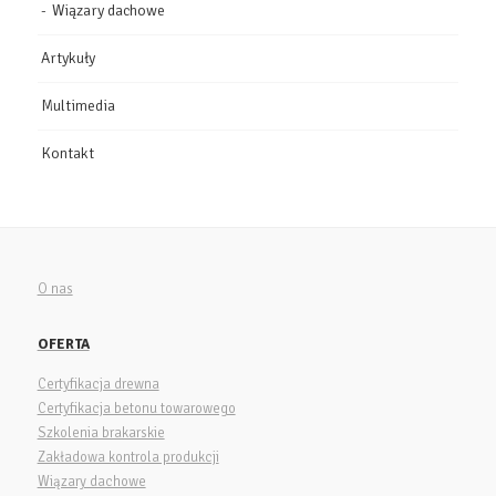
Wiązary dachowe
Artykuły
Multimedia
Kontakt
O nas
OFERTA
Certyfikacja drewna
Certyfikacja betonu towarowego
Szkolenia brakarskie
Zakładowa kontrola produkcji
Wiązary dachowe