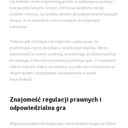
czy techniki relaksacyjne mogą pomóc w zachowaniu spokoju i
klarowności umysłu. Gracze, którzy są świadomi swojej
psychiki i emocji, są bardziej skłonni do podejmowania lepszych
decyzji, co w rezultacie może prowadzić do większych
sukcesów.
Podczas gdy strategia i umiejętności są kluczowe, to
psychologia często decyduje o ostatecznym wyniku. Warto
inwestować w rozwój osobisty, uczestnicząc w szkoleniach lub
korzystając z literatury na temat psychologii gier. Zrozumienie
siebie i swoich reakcji na sukcesy i porażki jest nieocenione w
długotrwałym i pozytywnym doświadczeniu w grach
hazardowych.
Znajomość regulacji prawnych i
odpowiedzialna gra
Regulacje prawne dotyczące gier hazardowych mogą się różnić