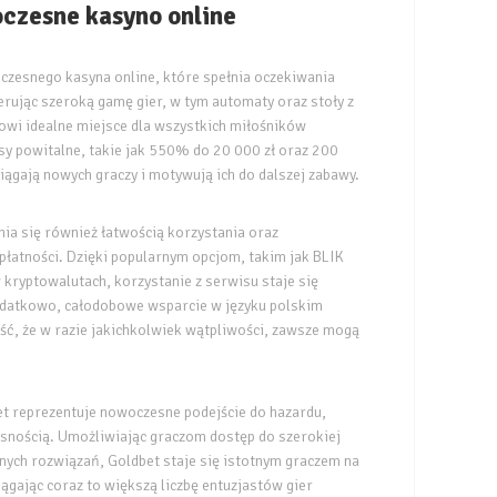
czesne kasyno online
czesnego kasyna online, które spełnia oczekiwania
erując szeroką gamę gier, w tym automaty oraz stoły z
owi idealne miejsce dla wszystkich miłośników
sy powitalne, takie jak 550% do 20 000 zł oraz 200
ągają nowych graczy i motywują ich do dalszej zabawy.
ia się również łatwością korzystania oraz
łatności. Dzięki popularnym opcjom, takim jak BLIK
kryptowalutach, korzystanie z serwisu staje się
odatkowo, całodobowe wsparcie w języku polskim
ć, że w razie jakichkolwiek wątpliwości, zawsze mogą
bet reprezentuje nowoczesne podejście do hazardu,
esnością. Umożliwiając graczom dostęp do szerokiej
nych rozwiązań, Goldbet staje się istotnym graczem na
iągając coraz to większą liczbę entuzjastów gier