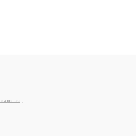
ola produkcji