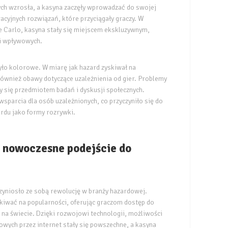
ch wzrosła, a kasyna zaczęły wprowadzać do swojej
acyjnych rozwiązań, które przyciągały graczy. W
e Carlo, kasyna stały się miejscem ekskluzywnym,
 i wpływowych.
yło kolorowe. W miarę jak hazard zyskiwał na
również obawy dotyczące uzależnienia od gier. Problemy
y się przedmiotem badań i dyskusji społecznych.
arcia dla osób uzależnionych, co przyczyniło się do
rdu jako formy rozrywki.
i nowoczesne podejście do
rzyniosło ze sobą rewolucję w branży hazardowej.
skiwać na popularności, oferując graczom dostęp do
 na świecie. Dzięki rozwojowi technologii, możliwości
owych przez internet stały się powszechne, a kasyna