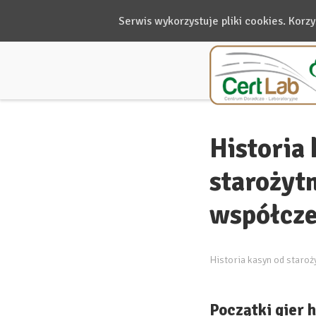
Serwis wykorzystuje pliki cookies. Korz
Historia
starożyt
współcze
Historia kasyn od staroż
Początki gier 