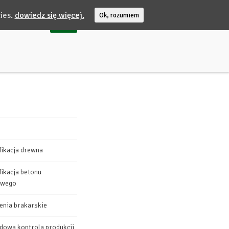
ies.
dowiedz się więcej.
Ok, rozumiem
fikacja drewna
fikacja betonu
owego
enia brakarskie
dowa kontrola produkcji