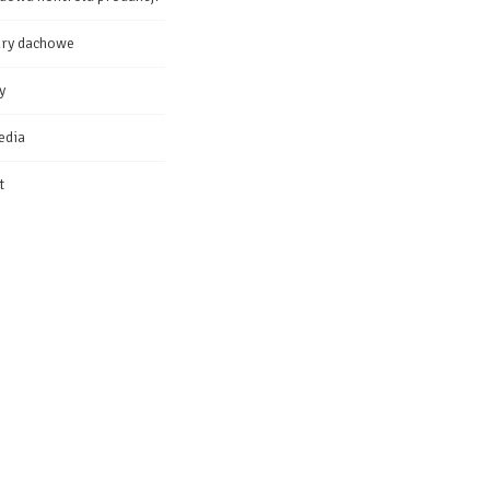
ry dachowe
y
edia
t