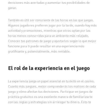
decisiones más acertadas y aumentar tus posibilidades de
ganar.
También es útil ser consciente de las horas en las que juegas.
Algunos jugadores prefieren jugar por la tarde, cuando hay más
actividad y promociones, mientras que otros optan por las
horas menos concurridas para un ambiente más relajado.
Conocer tus patrones de juego y ajustarlos según lo que mejor
funcione para ti puede resultar en una experiencia más
gratificante y, potencialmente, más rentable.
El rol de la experiencia en el juego
La experiencia juega un papel esencial en tu éxito en el casino.
Cuanto más juegues, mejor comprenderás los matices de cada
juego y cómo afectan tus decisiones. Participar en juegos de
práctica gratuitos es una excelente manera de familiarizarte
con las reglas y estrategias sin arriesgar tu dinero. Esto te