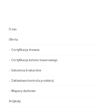
O nas
Oferta
Certyfikacja drewna
Certyfikacja betonu towarowego
Szkolenia brakarskie
Zakładowa kontrola produkcji
Wiązary dachowe
Artykuły