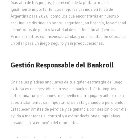
Más allá de los juegos, la elección de la plataforma es
igualmente importante. Los mejores casinos en línea de
Argentina para 2026, como los que encontrarás en nuestro
ranking, se distinguen por su seguridad, su licencia, la variedad
de métodos de pago y la calidad de su atención al cliente.
Priorizar sitios con licencias válidas y una reputación sólida es
un pilar para un juego seguro y sin preocupaciones.
Gestión Responsable del Bankroll
Una de las piedras angulares de cualquier estrategia de juego
exitosa es una gestión rigurosa del bankroll. Esto implica
determinar un presupuesto específico para jugar y adherirse a
él estrictamente, sin importar si se está ganando o perdiendo.
Establecer límites de pérdida y de ganancia por sesión o por día
ayuda a mantener el control y a evitar decisiones impulsivas
basadas en la emoción del momento.