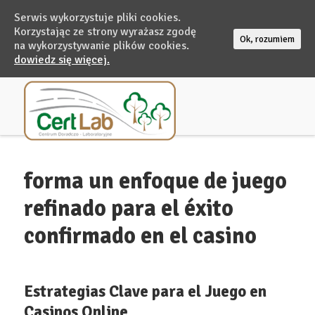
Serwis wykorzystuje pliki cookies.
Korzystając ze strony wyrażasz zgodę
Ok, rozumiem
na wykorzystywanie plików cookies.
dowiedz się więcej.
forma un enfoque de juego
refinado para el éxito
confirmado en el casino
Estrategias Clave para el Juego en
Casinos Online