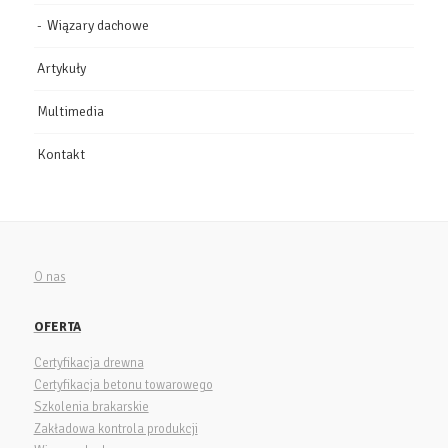
Wiązary dachowe
Artykuły
Multimedia
Kontakt
O nas
OFERTA
Certyfikacja drewna
Certyfikacja betonu towarowego
Szkolenia brakarskie
Zakładowa kontrola produkcji