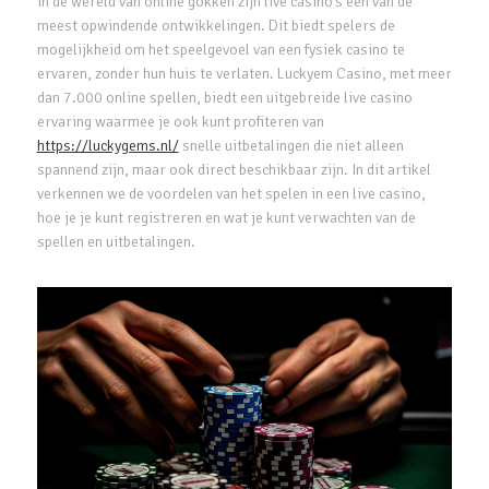
In de wereld van online gokken zijn live casino’s een van de
meest opwindende ontwikkelingen. Dit biedt spelers de
mogelijkheid om het speelgevoel van een fysiek casino te
ervaren, zonder hun huis te verlaten. Luckyem Casino, met meer
dan 7.000 online spellen, biedt een uitgebreide live casino
ervaring waarmee je ook kunt profiteren van
https://luckygems.nl/
snelle uitbetalingen die niet alleen
spannend zijn, maar ook direct beschikbaar zijn. In dit artikel
verkennen we de voordelen van het spelen in een live casino,
hoe je je kunt registreren en wat je kunt verwachten van de
spellen en uitbetalingen.