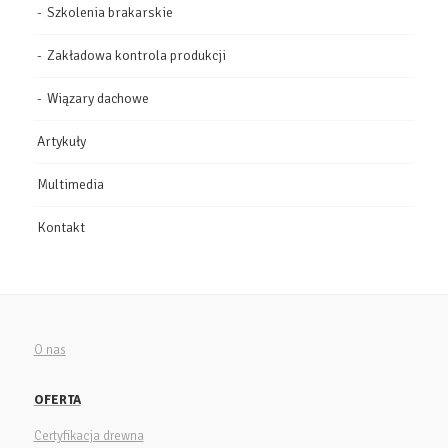
Szkolenia brakarskie
Zakładowa kontrola produkcji
Wiązary dachowe
Artykuły
Multimedia
Kontakt
O nas
OFERTA
Certyfikacja drewna