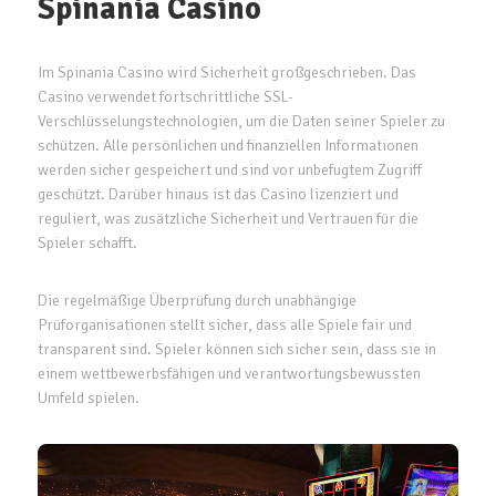
Spinania Casino
Im Spinania Casino wird Sicherheit großgeschrieben. Das
Casino verwendet fortschrittliche SSL-
Verschlüsselungstechnologien, um die Daten seiner Spieler zu
schützen. Alle persönlichen und finanziellen Informationen
werden sicher gespeichert und sind vor unbefugtem Zugriff
geschützt. Darüber hinaus ist das Casino lizenziert und
reguliert, was zusätzliche Sicherheit und Vertrauen für die
Spieler schafft.
Die regelmäßige Überprüfung durch unabhängige
Prüforganisationen stellt sicher, dass alle Spiele fair und
transparent sind. Spieler können sich sicher sein, dass sie in
einem wettbewerbsfähigen und verantwortungsbewussten
Umfeld spielen.