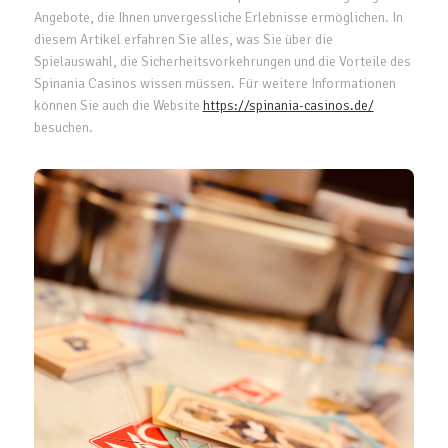
Angebote, die Ihnen unvergessliche Erlebnisse ermöglichen. In
diesem Artikel erfahren Sie alles, was Sie über die
Spielauswahl, die Sicherheitsvorkehrungen und die Vorteile des
Spinania Casinos wissen müssen. Für weitere Informationen
können Sie auch die Website
https://spinania-casinos.de/
besuchen.