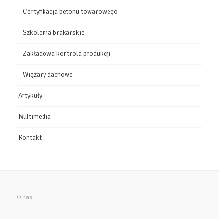
Certyfikacja betonu towarowego
Szkolenia brakarskie
Zakładowa kontrola produkcji
Wiązary dachowe
Artykuły
Multimedia
Kontakt
O nas