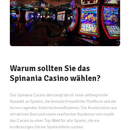
Warum sollten Sie das
Spinania Casino wählen?
Das Spinania Casino überzeugt durch seine umfangreiche
Auswahl an Spielen, die benutzerfreundliche Plattform und die
hervorragenden Sicherheitsmaßnahmen. Die Kombination aus
attraktiven Boni und einem exzellenten Kundenservice macht
das Casino zu einer Top-Wahl für alle Spieler, die ein
erstklassiges Online-Spielerlebnis suchen.