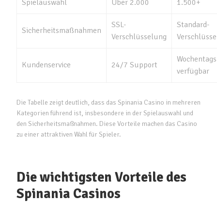
Spielauswahl
Über 2.000
1.500+
SSL-
Standard-
Sicherheitsmaßnahmen
Verschlüsselung
Verschlüss
Wochentags
Kundenservice
24/7 Support
verfügbar
Die Tabelle zeigt deutlich, dass das Spinania Casino in mehreren
Kategorien führend ist, insbesondere in der Spielauswahl und
den Sicherheitsmaßnahmen. Diese Vorteile machen das Casino
zu einer attraktiven Wahl für Spieler.
Die wichtigsten Vorteile des
Spinania Casinos