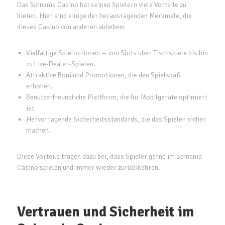
Das Spinania Casino hat seinen Spielern viele Vorteile zu
bieten. Hier sind einige der herausragenden Merkmale, die
dieses Casino von anderen abheben:
Vielfältige Spieloptionen — von Slots über Tischspiele bis hin
zu Live-Dealer-Spielen.
Attraktive Boni und Promotionen, die den Spielspaß
erhöhen.
Benutzerfreundliche Plattform, die für Mobilgeräte optimiert
ist.
Hervorragende Sicherheitsstandards, die das Spielen sicher
machen.
Diese Vorteile tragen dazu bei, dass Spieler gerne im Spinania
Casino spielen und immer wieder zurückkehren.
Vertrauen und Sicherheit im