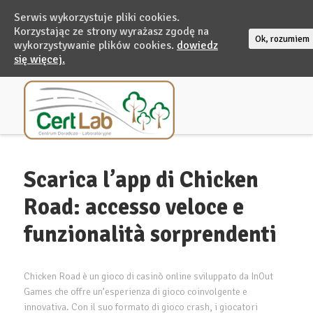
Serwis wykorzystuje pliki cookies.
Korzystając ze strony wyrażasz zgodę na
Ok, rozumiem
wykorzystywanie plików cookies.
dowiedz
się więcej.
Scarica l’app di Chicken
Road: accesso veloce e
funzionalità sorprendenti
Chicken Road è un gioco di casinò online sviluppato da InOut
Games che offre un’esperienza di gioco coinvolgente e
innovativa. Con il suo formato di gioco crash, i giocatori