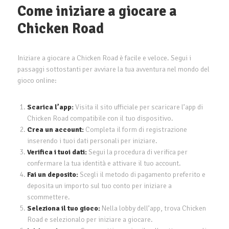
Come iniziare a giocare a
Chicken Road
Iniziare a giocare a Chicken Road è facile e veloce. Segui i
passaggi sottostanti per avviare la tua avventura nel mondo del
gioco online:
Scarica l’app:
Visita il sito ufficiale per scaricare l’app di
Chicken Road compatibile con il tuo dispositivo.
Crea un account:
Completa il form di registrazione
inserendo i tuoi dati personali per iniziare.
Verifica i tuoi dati:
Segui la procedura di verifica per
confermare la tua identità e attivare il tuo account.
Fai un deposito:
Scegli il metodo di pagamento preferito e
deposita un importo sul tuo conto per iniziare a
scommettere.
Seleziona il tuo gioco:
Nella lobby dell’app, trova Chicken
Road e selezionalo per iniziare a giocare.