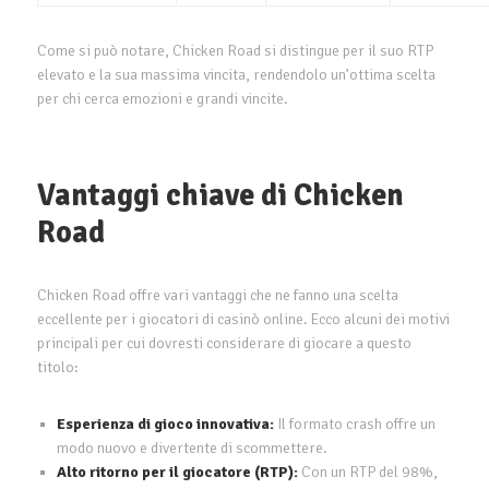
Come si può notare, Chicken Road si distingue per il suo RTP
elevato e la sua massima vincita, rendendolo un’ottima scelta
per chi cerca emozioni e grandi vincite.
Vantaggi chiave di Chicken
Road
Chicken Road offre vari vantaggi che ne fanno una scelta
eccellente per i giocatori di casinò online. Ecco alcuni dei motivi
principali per cui dovresti considerare di giocare a questo
titolo:
Esperienza di gioco innovativa:
Il formato crash offre un
modo nuovo e divertente di scommettere.
Alto ritorno per il giocatore (RTP):
Con un RTP del 98%,