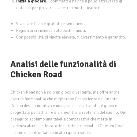
Inizia a giocare:
Scommetti e naviga il pollo attraverso gli
ostacoli per provare a vincere i moltiplicatori!
Scaricare l’app è gratuito e semplice.
Registrarsi richiede solo pochi minuti.
Con possibilità di vincite elevate, il divertimento è garantito.
Analisi delle funzionalità di
Chicken Road
Chicken Road non è solo un gioco divertente, ma offre anche
diverse funzionalità che migliorano l’esperienza dell’utente.
Con un design intuitivo e una grafica accattivante, il gioco è
progettato per attrarre sia i neofiti sia i veterani del casinò. Qui
di seguito abbiamo una tabella comparativa che mette in
evidenza alcune delle caratteristiche principali di Chicken Road
e come si confrontano con altri giochi simili.