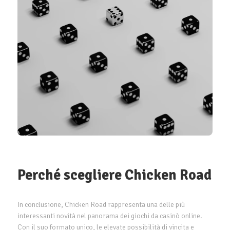
Perché scegliere Chicken Road
In conclusione, Chicken Road rappresenta una delle più
interessanti novità nel panorama dei giochi da casinò online.
Con il suo formato unico, le elevate possibilità di vincita e