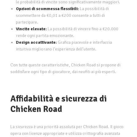
le probabilità di vincite sono significativamente maggiori.
Opzioni di scommessa flessibili:
La possibilità di
scommettere da €0,01 a €200 consente a tutti di
partecipare.
Vincite elevate:
La possibilità di vincere fino a €20.000
rende ogni partita emozionante.
Design accattivante:
Grafica piacevole e interfaccia
intuitiva migliorano l’esperienza dell’utente.
Con tutte queste caratteristiche, Chicken Road si propone di
soddisfare ogni tipo di giocatore, dai neofiti ai più esperti.
Affidabilità e sicurezza di
Chicken Road
La sicurezza è una priorità assoluta per Chicken Road. Il gioco
opera con licenze appropriate e utilizza crittografia avanzata