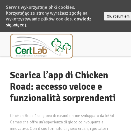
Serwis wykorzystuje pliki cookies.
Korzystając ze strony wyrażasz zgodę na
Ok, rozumiem
wykorzystywanie plików cookies.
dowiedz
się więcej.
Scarica l’app di Chicken
Road: accesso veloce e
funzionalità sorprendenti
Chicken Road è un gioco di casinò online sviluppato da InOut
Games che offre un’esperienza di gioco coinvolgente e
innovativa. Con il suo formato di gioco crash, i giocatori