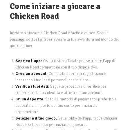
Come iniziare a giocare a
Chicken Road
Iniziare a giocare a Chicken Road è facile e veloce. Segui i
passaggi sottostanti per avviare la tua avventura nel mondo del
gioco online:
Scarica l’app:
Visita il sito ufficiale per scaricare l’app di
Chicken Road compatibile con il tuo dispositivo.
Crea un account:
Completa il form di registrazione
inserendo i tuoi dati personali per iniziare.
Verifica i tuoi dati:
Segui la procedura di verifica per
confermare la tua identità e attivare il tuo account.
Fai un deposito:
Scegli il metodo di pagamento preferito e
deposita un importo sul tuo conto per iniziare a
scommettere.
Seleziona il tuo gioco:
Nella lobby dell’app, trova Chicken
Road e selezionalo per iniziare a giocare.