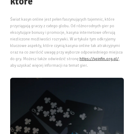
które
Świat kasyn online jest pełen fascynujących tajemnic, które
przyciągają graczy z całego globu. Od różnorodnych gier po
ekscytujące bonusy i promocje, kasyna internetowe oferują
niezliczone możliwości rozrywki. W artykule tym odkryjemy
kluczowe aspekty, które czynią kasyna online tak atrakcyjnymi
oraz na co zwrócić uwagę przy wyborze odpowiedniego miejsca
do gry. Możesz także odwiedzić stronę
https://spinfin.org.pl/
,
aby uzyskać więcej informacji na temat gier.