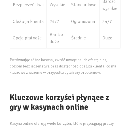
Bardzo
Bezpieczeństwo
Wysokie
Standardowe
wysokie
Obsługa klienta
24/7
Ograniczona
24/7
Bardzo
Opcje płatności
Średnie
Duże
duże
Porównując różne kasyna, zwróć uwagę na ich ofertę gier,
poziom bezpieczeństwa oraz dostępność obsługi klienta, co ma
kluczowe znaczenie w przypadku pytań czy problemów.
Kluczowe korzyści płynące z
gry w kasynach online
Kasyna online oferują wiele korzyści, które przyciągają graczy.