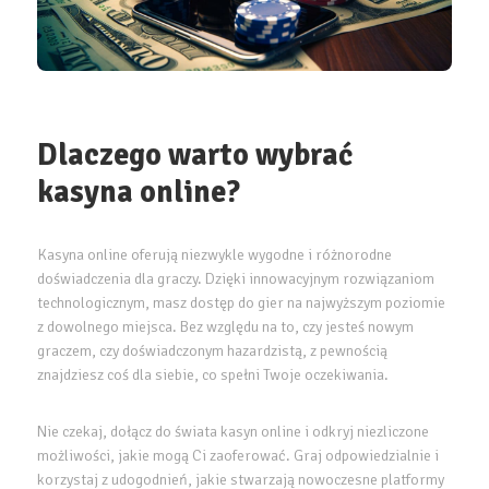
Dlaczego warto wybrać
kasyna online?
Kasyna online oferują niezwykle wygodne i różnorodne
doświadczenia dla graczy. Dzięki innowacyjnym rozwiązaniom
technologicznym, masz dostęp do gier na najwyższym poziomie
z dowolnego miejsca. Bez względu na to, czy jesteś nowym
graczem, czy doświadczonym hazardzistą, z pewnością
znajdziesz coś dla siebie, co spełni Twoje oczekiwania.
Nie czekaj, dołącz do świata kasyn online i odkryj niezliczone
możliwości, jakie mogą Ci zaoferować. Graj odpowiedzialnie i
korzystaj z udogodnień, jakie stwarzają nowoczesne platformy