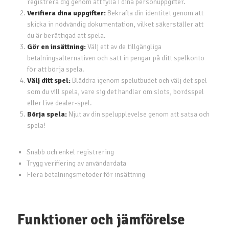
registrera dig genom att fylla i dina personuppgifter.
Verifiera dina uppgifter:
Bekräfta din identitet genom att
skicka in nödvändig dokumentation, vilket säkerställer att
du är berättigad att spela.
Gör en insättning:
Välj ett av de tillgängliga
betalningsalternativen och sätt in pengar på ditt spelkonto
för att börja spela.
Välj ditt spel:
Bläddra igenom spelutbudet och välj det spel
som du vill spela, vare sig det handlar om slots, bordsspel
eller live dealer-spel.
Börja spela:
Njut av din spelupplevelse genom att satsa och
spela!
Snabb och enkel registrering
Trygg verifiering av användardata
Flera betalningsmetoder för insättning
Funktioner och jämförelse