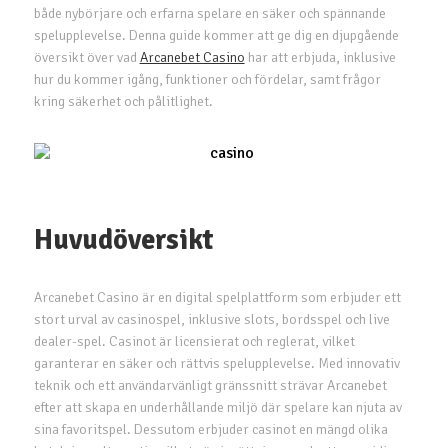
både nybörjare och erfarna spelare en säker och spännande
spelupplevelse. Denna guide kommer att ge dig en djupgående
översikt över vad
Arcanebet Casino
har att erbjuda, inklusive
hur du kommer igång, funktioner och fördelar, samt frågor
kring säkerhet och pålitlighet.
Huvudöversikt
Arcanebet Casino är en digital spelplattform som erbjuder ett
stort urval av casinospel, inklusive slots, bordsspel och live
dealer-spel. Casinot är licensierat och reglerat, vilket
garanterar en säker och rättvis spelupplevelse. Med innovativ
teknik och ett användarvänligt gränssnitt strävar Arcanebet
efter att skapa en underhållande miljö där spelare kan njuta av
sina favoritspel. Dessutom erbjuder casinot en mängd olika