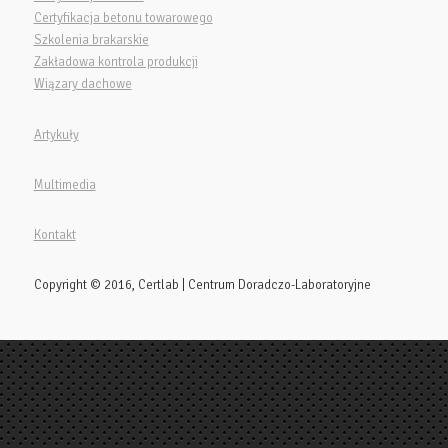
Certyfikacja betonu towarowego
Szkolenia brakarskie
Zakładowa kontrola produkcji
Wiązary dachowe
Artykuły
Multimedia
Kontakt
Copyright © 2016, Certlab | Centrum Doradczo-Laboratoryjne