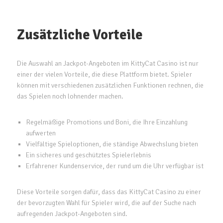
Zusätzliche Vorteile
Die Auswahl an Jackpot-Angeboten im KittyCat Casino ist nur
einer der vielen Vorteile, die diese Plattform bietet. Spieler
können mit verschiedenen zusätzlichen Funktionen rechnen, die
das Spielen noch lohnender machen.
Regelmäßige Promotions und Boni, die Ihre Einzahlung
aufwerten
Vielfältige Spieloptionen, die ständige Abwechslung bieten
Ein sicheres und geschütztes Spielerlebnis
Erfahrener Kundenservice, der rund um die Uhr verfügbar ist
Diese Vorteile sorgen dafür, dass das KittyCat Casino zu einer
der bevorzugten Wahl für Spieler wird, die auf der Suche nach
aufregenden Jackpot-Angeboten sind.