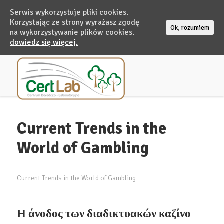
Serwis wykorzystuje pliki cookies.
Korzystając ze strony wyrażasz zgodę
Ok, rozumiem
na wykorzystywanie plików cookies.
dowiedz się więcej.
Current Trends in the
World of Gambling
Current Trends in the World of Gambling
Η άνοδος των διαδικτυακών καζίνο