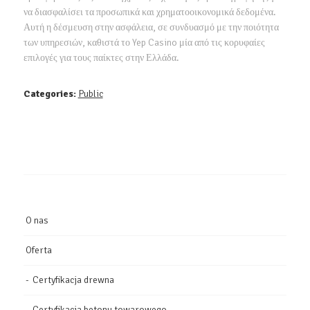
να διασφαλίσει τα προσωπικά και χρηματοοικονομικά δεδομένα.
Αυτή η δέσμευση στην ασφάλεια, σε συνδυασμό με την ποιότητα
των υπηρεσιών, καθιστά το Yep Casino μία από τις κορυφαίες
επιλογές για τους παίκτες στην Ελλάδα.
Categories:
Public
O nas
Oferta
Certyfikacja drewna
Certyfikacja betonu towarowego