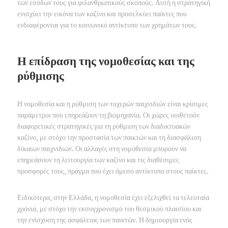
των εσόδων τους για φιλανθρωπικούς σκοπούς. Αυτή η στρατηγική
ενισχύει την εικόνα των καζίνο και προσελκύει παίκτες που
ενδιαφέρονται για το κοινωνικό αντίκτυπο των χρημάτων τους.
Η επίδραση της νομοθεσίας και της
ρύθμισης
Η νομοθεσία και η ρύθμιση των τυχερών παιχνιδιών είναι κρίσιμες
παράμετροι που επηρεάζουν τη βιομηχανία. Οι χώρες υιοθετούν
διαφορετικές στρατηγικές για τη ρύθμιση των διαδικτυακών
καζίνο, με στόχο την προστασία των παικτών και τη διασφάλιση
δίκαιων παιχνιδιών. Οι αλλαγές στη νομοθεσία μπορούν να
επηρεάσουν τη λειτουργία των καζίνο και τις διαθέσιμες
προσφορές τους, πράγμα που έχει άμεσο αντίκτυπο στους παίκτες.
Ειδικότερα, στην Ελλάδα, η νομοθεσία έχει εξελιχθεί τα τελευταία
χρόνια, με στόχο την εκσυγχρονισμό του θεσμικού πλαισίου και
την ενίσχυση της ασφάλειας των παικτών. Η δημιουργία ενός