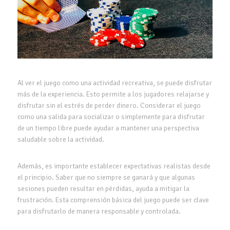
Al ver el juego como una actividad recreativa, se puede disfrutar
más de la experiencia. Esto permite a los jugadores relajarse y
disfrutar sin el estrés de perder dinero. Considerar el juego
como una salida para socializar o simplemente para disfrutar
de un tiempo libre puede ayudar a mantener una perspectiva
saludable sobre la actividad.
Además, es importante establecer expectativas realistas desde
el principio. Saber que no siempre se ganará y que algunas
sesiones pueden resultar en pérdidas, ayuda a mitigar la
frustración. Esta comprensión básica del juego puede ser clave
para disfrutarlo de manera responsable y controlada.