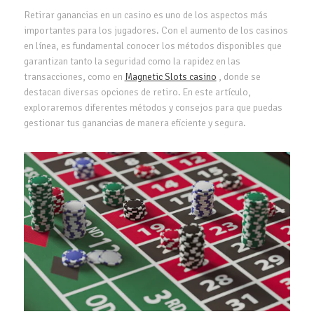
Retirar ganancias en un casino es uno de los aspectos más
importantes para los jugadores. Con el aumento de los casinos
en línea, es fundamental conocer los métodos disponibles que
garantizan tanto la seguridad como la rapidez en las
transacciones, como en
Magnetic Slots casino
, donde se
destacan diversas opciones de retiro. En este artículo,
exploraremos diferentes métodos y consejos para que puedas
gestionar tus ganancias de manera eficiente y segura.