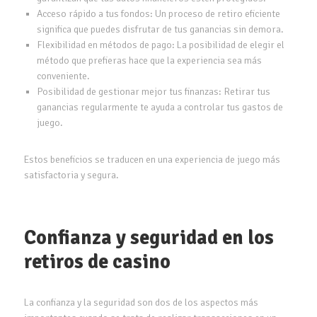
Acceso rápido a tus fondos: Un proceso de retiro eficiente
significa que puedes disfrutar de tus ganancias sin demora.
Flexibilidad en métodos de pago: La posibilidad de elegir el
método que prefieras hace que la experiencia sea más
conveniente.
Posibilidad de gestionar mejor tus finanzas: Retirar tus
ganancias regularmente te ayuda a controlar tus gastos de
juego.
Estos beneficios se traducen en una experiencia de juego más
satisfactoria y segura.
Confianza y seguridad en los
retiros de casino
La confianza y la seguridad son dos de los aspectos más