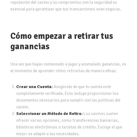
reputación del casino y su compromiso con la seguridad es
esencial para garantizar que tus transacciones sean seguras.
Cómo empezar a retirar tus
ganancias
Una vez que hayas comenzado a jugar y acumulado ganancias, es
el momento de aprender cómo retirarlas de manera eficaz.
Crear una Cuenta:
Asegúrate de que tu cuenta esté
completamente verificada. Esto incluye proporcionar los
documentos necesarios para cumplir con las políticas del
casino.
Seleccionar un Método de Retiro:
Los casinos suelen
ofrecer varias opciones, como transferencias bancarias,
billeteras electrónicas o tarjetas de crédito. Escoge el que
mejor se adapte a tus necesidades.