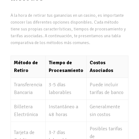
A la hora de retirar tus ganancias en un casino, es importante
conocer las diferentes opciones disponibles. Cada método
tiene sus propias características, tiempos de procesamiento y
tarifas asociadas. A continuación, te presentamos una tabla
comparativa de los métodos más comunes.
Método de
Tiempo de
Costos
Retiro
Procesamiento
Asociados
Transferencia
3-5 días
Puede incluir
Bancaria
laborables
tarifas de banco
Billetera
Instantáneo a
Generalmente
Electrónica
48 horas
sin costos
Posibles tarifas
Tarjeta de
3-7 días
de