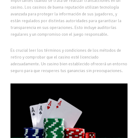
importantes cuando se trata de realizar transacciones en un
casino. Los casinos de buena reputación utilizan tecnología
avanzada para proteger la información de sus jugadores, y
están regulados por distintas autoridades para garantizar la
transparencia en sus operaciones. Esto incluye auditorías
regulares y un compromiso con el juego responsable.
Es crucial leer los términos y condiciones de los métodos de
retiro y comprobar que el casino esté licenciado
adecuadamente. Un casino bien establecido ofrecerá un entorno
seguro para que recuperes tus ganancias sin preocupaciones.