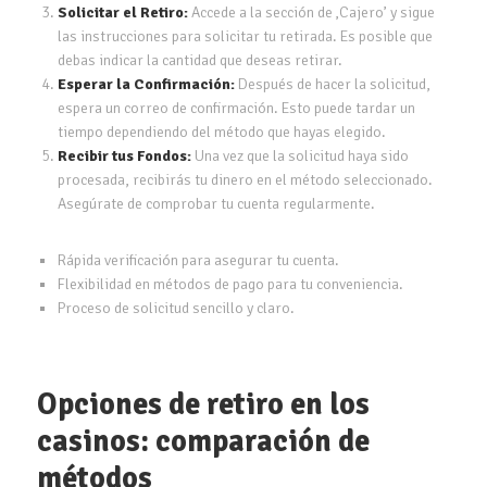
Solicitar el Retiro:
Accede a la sección de ‚Cajero’ y sigue
las instrucciones para solicitar tu retirada. Es posible que
debas indicar la cantidad que deseas retirar.
Esperar la Confirmación:
Después de hacer la solicitud,
espera un correo de confirmación. Esto puede tardar un
tiempo dependiendo del método que hayas elegido.
Recibir tus Fondos:
Una vez que la solicitud haya sido
procesada, recibirás tu dinero en el método seleccionado.
Asegúrate de comprobar tu cuenta regularmente.
Rápida verificación para asegurar tu cuenta.
Flexibilidad en métodos de pago para tu conveniencia.
Proceso de solicitud sencillo y claro.
Opciones de retiro en los
casinos: comparación de
métodos