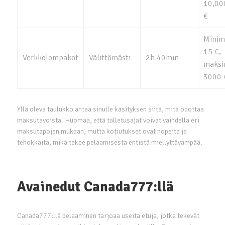
10,00
€
Minim
15 €,
Verkkolompakot
Välittömästi
2h 40min
maksi
3000 
Yllä oleva taulukko antaa sinulle käsityksen siitä, mitä odottaa
maksutavoista. Huomaa, että talletusajat voivat vaihdella eri
maksutapojen mukaan, mutta kotiutukset ovat nopeita ja
tehokkaita, mikä tekee pelaamisesta entistä miellyttävämpää.
Avainedut Canada777:llä
Canada777:llä pelaaminen tarjoaa useita etuja, jotka tekevät