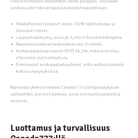
siitä erinomaisen vaihtoehdon online-pelaajille. Seuraavat
ominaisuudet tekevät tästä kasinosta houkuttelevan:
Houkuttelevat bonukset, kuten 100% talletusbonus ja
ilmaiskierrokset.
Laaja pelivalikoima, jossa yli 3,450 erilaista kolikkopeliä.
Nopeat kotiutukset keskimäärin vain 2h 40min.
Korkea palautusprosentti (RTP) 96,2%, mikä tarkoittaa,
että voitot ovat kohtuullisia.
Erinomaiset asiakaspalvelupalvelut, jotka auttavat pelaajia
kaikissa kysymyksissä.
Nämä edut yhdessä tekevät Canada777:stä kilpailukykyisen
vaihtoehdon, kun etsit paikkaa, jossa voit nauttia peleistä ja
voitoista.
Luottamus ja turvallisuus