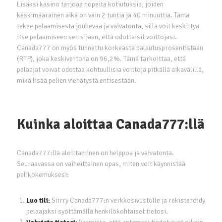
Lisäksi kasino tarjoaa nopeita kotiutuksia, joiden
keskimääräinen aika on vain 2 tuntia ja 40 minuuttia. Tämä
tekee pelaamisesta jouhevaa ja vaivatonta, sillä voit keskittyä
itse pelaamiseen sen sijaan, että odottaisit voittojasi.
Canada777 on myös tunnettu korkeasta palautusprosentistaan
(RTP), joka keskivertona on 96,2%. Tämä tarkoittaa, että
pelaajat voivat odottaa kohtuullisia voittoja pitkällä aikavälillä,
mikä lisää pelien viehätystä entisestään.
Kuinka aloittaa Canada777:llä
Canada777:llä aloittaminen on helppoa ja vaivatonta.
Seuraavassa on vaiheittainen opas, miten voit käynnistää
pelikokemuksesi:
Luo tili:
Siirry Canada777:n verkkosivustolle ja rekisteröidy
pelaajaksi syöttämällä henkilökohtaiset tietosi.