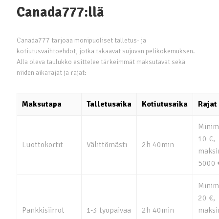
Canada777:llä
Canada777 tarjoaa monipuoliset talletus- ja
kotiutusvaihtoehdot, jotka takaavat sujuvan pelikokemuksen.
Alla oleva taulukko esittelee tärkeimmät maksutavat sekä
niiden aikarajat ja rajat:
Maksutapa
Talletusaika
Kotiutusaika
Rajat
Minim
10 €,
Luottokortit
Välittömästi
2h 40min
maksi
5000 
Minim
20 €,
Pankkisiirrot
1-3 työpäivää
2h 40min
maksi