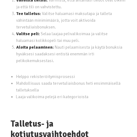
Vahvista tietosi:
Varmista, että antamasi tiedot ovat oikein
ja että tili on vahvistettu.
Tee talletus:
Valitse haluamasi maksutapa ja talleta
vähintään minimimäärä, jotta voit aktivoida
tervetuliaisbonuksen.
Valitse peli:
Selaa laajaa pelivalikoimaa ja valitse
haluamasi kolikkopeli tai muu peli.
Aloita pelaaminen:
Nauti pelaamisesta ja käytä bonuksia
hyväksesi saadaksesi entistä enemmän irti
pelikokemuksestasi.
Helppo rekisteröitymisprosessi
Mahdollisuus saada tervetuliaisbonus heti ensimmäisellä
talletuksella
Laaja valikoima pelejä eri kategorioista
Talletus- ja
kotiutusvaihtoehdot