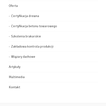
Oferta
Certyfikacja drewna
Certyfikacja betonu towarowego
Szkolenia brakarskie
Zakładowa kontrola produkcji
Wiązary dachowe
Artykuły
Multimedia
Kontakt