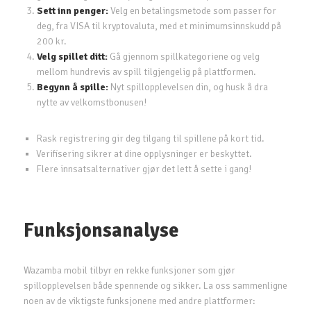
Sett inn penger:
Velg en betalingsmetode som passer for
deg, fra VISA til kryptovaluta, med et minimumsinnskudd på
200 kr.
Velg spillet ditt:
Gå gjennom spillkategoriene og velg
mellom hundrevis av spill tilgjengelig på plattformen.
Begynn å spille:
Nyt spillopplevelsen din, og husk å dra
nytte av velkomstbonusen!
Rask registrering gir deg tilgang til spillene på kort tid.
Verifisering sikrer at dine opplysninger er beskyttet.
Flere innsatsalternativer gjør det lett å sette i gang!
Funksjonsanalyse
Wazamba mobil tilbyr en rekke funksjoner som gjør
spillopplevelsen både spennende og sikker. La oss sammenligne
noen av de viktigste funksjonene med andre plattformer: