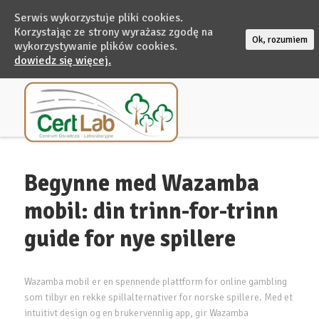
Serwis wykorzystuje pliki cookies.
Korzystając ze strony wyrażasz zgodę na
Ok, rozumiem
wykorzystywanie plików cookies.
dowiedz się więcej.
Begynne med Wazamba
mobil: din trinn-for-trinn
guide for nye spillere
Wazamba mobil er en spennende plattform for online gambling
som tilbyr en rekke spillalternativer for norske spillere. Med et
intuitivt design og en brukervennlig app, gir Wazamba