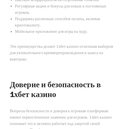
Регулярные акции и бонусы для новых и постоянных
игроков.
Поддержка различных способов оплаты, включая
криптовалюту.
Мобильное приложение для игры на ходу.
Эти преимущества делают 1хбет казино отличным выбором
для увлекательного времяпрепровождения и шанса на
выигрыш.
Доверие и безопасность в
1хбет казино
Вопросы безопасности и доверия к игровым платформам
имеют первостепенное значение для игроков. 1хбет казино
понимает это и активно работает над защитой своей