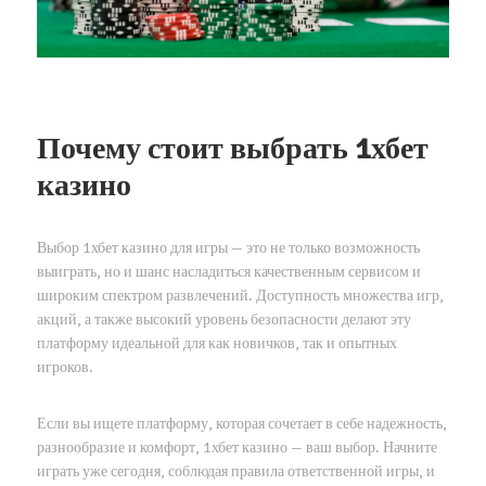
Почему стоит выбрать 1хбет
казино
Выбор 1хбет казино для игры — это не только возможность
выиграть, но и шанс насладиться качественным сервисом и
широким спектром развлечений. Доступность множества игр,
акций, а также высокий уровень безопасности делают эту
платформу идеальной для как новичков, так и опытных
игроков.
Если вы ищете платформу, которая сочетает в себе надежность,
разнообразие и комфорт, 1хбет казино — ваш выбор. Начните
играть уже сегодня, соблюдая правила ответственной игры, и