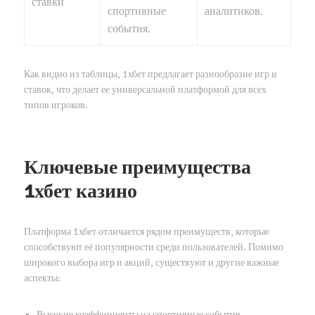
ставки
спортивные
аналитиков.
события.
Как видно из таблицы, 1хбет предлагает разнообразие игр и
ставок, что делает ее универсальной платформой для всех
типов игроков.
Ключевые преимущества
1хбет казино
Платформа 1хбет отличается рядом преимуществ, которые
способствуют её популярности среди пользователей. Помимо
широкого выбора игр и акций, существуют и другие важные
аспекты:
Высокие коэффициенты на спортивные события.