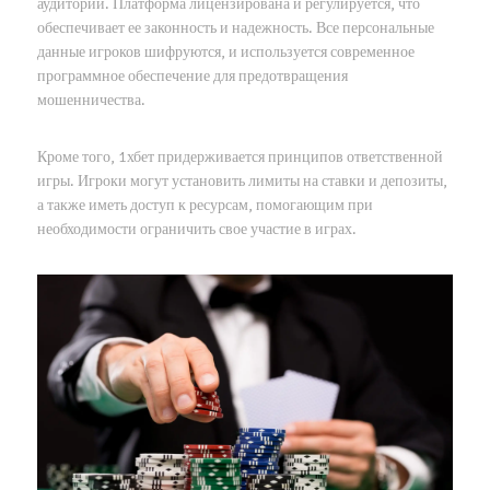
аудитории. Платформа лицензирована и регулируется, что
обеспечивает ее законность и надежность. Все персональные
данные игроков шифруются, и используется современное
программное обеспечение для предотвращения
мошенничества.
Кроме того, 1хбет придерживается принципов ответственной
игры. Игроки могут установить лимиты на ставки и депозиты,
а также иметь доступ к ресурсам, помогающим при
необходимости ограничить свое участие в играх.