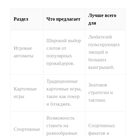
Лучше всего
Раздел
Что предлагает
для
Любителей
Широкий выбор
пульсирующих
Игровые
слотов от
эмоций и
автоматы
популярных
больших
провайдеров.
выигрышей.
Традиционные
Знатоков
Карточные
карточные игры,
стратегии и
игры
такие как покер
тактики.
и блэкджек.
Возможность
ставить на
Спортивных
Спортивные
разнообразные
фанатов и