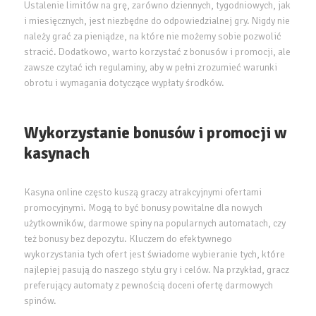
Ustalenie limitów na grę, zarówno dziennych, tygodniowych, jak
i miesięcznych, jest niezbędne do odpowiedzialnej gry. Nigdy nie
należy grać za pieniądze, na które nie możemy sobie pozwolić
stracić. Dodatkowo, warto korzystać z bonusów i promocji, ale
zawsze czytać ich regulaminy, aby w pełni zrozumieć warunki
obrotu i wymagania dotyczące wypłaty środków.
Wykorzystanie bonusów i promocji w
kasynach
Kasyna online często kuszą graczy atrakcyjnymi ofertami
promocyjnymi. Mogą to być bonusy powitalne dla nowych
użytkowników, darmowe spiny na popularnych automatach, czy
też bonusy bez depozytu. Kluczem do efektywnego
wykorzystania tych ofert jest świadome wybieranie tych, które
najlepiej pasują do naszego stylu gry i celów. Na przykład, gracz
preferujący automaty z pewnością doceni ofertę darmowych
spinów.