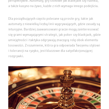
perspektywie. Automaty, gry stołowe jak blackjack czy ruletka,
a także kasyno na żywo, każde z nich wymaga innego podejścia.
Dla początkujących często polecane są proste gry, takie jak
automaty z niewielką liczbą linii wygrywających, gdzie zasady są
intuicyjne. Bardziej zaawansowani gracze mogą zainteresować
się grami wymagającymi strategii, jak poker czy blackjack, gdzie
umiejętności i taktyka odgrywają znaczącą rolę obok elementu
losowości. Zrozumienie, która gra odpowiada Twojemu stylowi
i tolerancji na ryzyko, jest kluczowe dla satysfakcjonującej
rozgrywki.