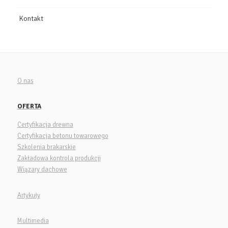
Kontakt
O nas
OFERTA
Certyfikacja drewna
Certyfikacja betonu towarowego
Szkolenia brakarskie
Zakładowa kontrola produkcji
Wiązary dachowe
Artykuły
Multimedia