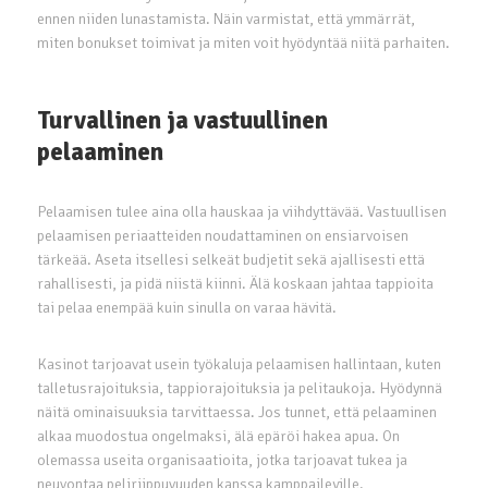
ennen niiden lunastamista. Näin varmistat, että ymmärrät,
miten bonukset toimivat ja miten voit hyödyntää niitä parhaiten.
Turvallinen ja vastuullinen
pelaaminen
Pelaamisen tulee aina olla hauskaa ja viihdyttävää. Vastuullisen
pelaamisen periaatteiden noudattaminen on ensiarvoisen
tärkeää. Aseta itsellesi selkeät budjetit sekä ajallisesti että
rahallisesti, ja pidä niistä kiinni. Älä koskaan jahtaa tappioita
tai pelaa enempää kuin sinulla on varaa hävitä.
Kasinot tarjoavat usein työkaluja pelaamisen hallintaan, kuten
talletusrajoituksia, tappiorajoituksia ja pelitaukoja. Hyödynnä
näitä ominaisuuksia tarvittaessa. Jos tunnet, että pelaaminen
alkaa muodostua ongelmaksi, älä epäröi hakea apua. On
olemassa useita organisaatioita, jotka tarjoavat tukea ja
neuvontaa peliriippuvuuden kanssa kamppaileville.