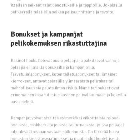
itselleen selkeät rajat panostuksille ja tappioille. Jokaisella
pelikerralla tulee olla selkeä pelisuunnitelma ja tavoite.
Bonukset ja kampanjat
pelikokemuksen rikastuttajina
Kasinot houkuttelevat uusia pelaajia ja palkitsevat vanhoja
pelaajia erilaisilla bonuksilla ja kampanjoilla.
Tervetuliaisbonukset, kuten talletusbonukset tai ilmaiset
kierrokset, antavat pelaajille ylimääräistä pelirahaa tai
mahdollisuuksia pelata ilman riskiä. Nämä tarjoukset ovat
erinomainen tapa tutustua kasinon pelivalikoimaan ja kokeilla
uusia pelejä.
Kampanjat voivat sisältää esimerkiksi viikoittaisia reload-
bonuksia, cashback-tarjouksia tai turnauksia, joissa pelaajat
kilpailevat toisiaan vastaan palkinnoista. On tärkeää lukea
bonusten kierrätysvaatimukset ja muut ehdot huolellisesti