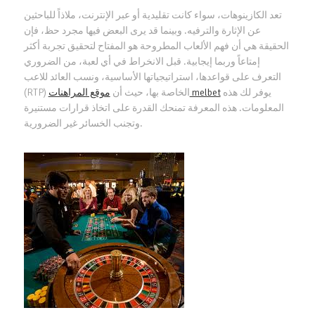
تعد الكازينوهات، سواء كانت تقليدية أو عبر الإنترنت، ملاذاً للباحثين
عن الإثارة والترفيه. وبينما قد يرى البعض فيها مجرد حظ، فإن
الحقيقة هي أن فهم الألعاب المطروحة هو المفتاح لتحقيق تجربة أكثر
إمتاعاً وربما إيجابية. قبل الانخراط في أي لعبة، من الضروري
التعرف على قواعدها، استراتيجياتها الأساسية، ونسب العائد للاعب
يوفر لك هذه
موقع المراهنات melbet
(RTP) الخاصة بها، حيث أن
المعلومات. هذه المعرفة تمنحك القدرة على اتخاذ قرارات مستنيرة
وتجنب الخسائر غير الضرورية.