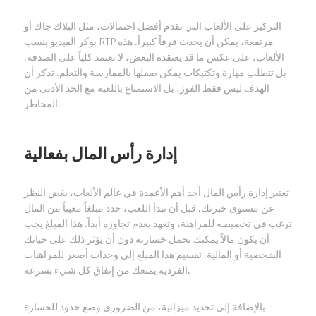
التركيز على الألعاب التي تقدم أفضل احتمالات، مثل البلاك جاك أو
بوكر الفيديو بنسب RTP مرتفعة، يمكن أن يحدث فرقاً كبيراً. هذه
الألعاب، على عكس ما قد يعتقده البعض، لا تعتمد كلياً على الصدفة.
بل تتطلب مهارة وتكتيكات يمكن صقلها بالممارسة والتعلم. تذكر أن
الهدف ليس فقط الفوز، بل الاستمتاع باللعبة مع الحد الأدنى من
المخاطر.
إدارة رأس المال بفعالية
تعتبر إدارة رأس المال أحد أهم الأعمدة في عالم الألعاب، بغض النظر
عن مستوى خبرتك. قبل أن تبدأ اللعب، حدد مبلغاً معيناً من المال
ترغب في تخصيصه للمراهنة، وتعهد بعدم تجاوزه أبداً. هذا المبلغ يجب
أن يكون مالاً يمكنك تحمل خسارته دون أن يؤثر ذلك على حياتك
الشخصية أو المالية. تقسيم هذا المبلغ إلى وحدات أصغر للمراهنات
الفردية يمنعك من إنفاق كل شيء بسرعة.
بالإضافة إلى تحديد ميزانية، من الضروري وضع حدود للخسارة