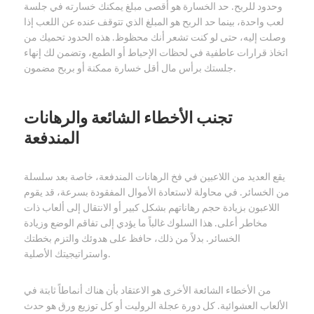
وحدود للربح. حد الخسارة هو أقصى مبلغ يمكنك خسارته في جلسة
لعب واحدة، بينما حد الربح هو المبلغ الذي تتوقف عنده عن اللعب إذا
وصلت إليه، حتى لو كنت تشعر أنك محظوظ. هذه الحدود تحميك من
اتخاذ قرارات عاطفية في لحظات الإحباط أو الطمع، وتضمن لك إنهاء
جلستك برأس مال أقل خسارة ممكنة أو بربح مضمون.
تجنب الأخطاء الشائعة والرهانات
المندفعة
يقع العديد من اللاعبين في فخ الرهانات المندفعة، خاصة بعد سلسلة
من الخسائر. في محاولة لاستعادة الأموال المفقودة بسرعة، قد يقوم
اللاعبون بزيادة حجم رهاناتهم بشكل كبير أو الانتقال إلى ألعاب ذات
مخاطر أعلى. هذا السلوك غالباً ما يؤدي إلى تفاقم الوضع وزيادة
الخسائر. بدلاً من ذلك، حافظ على هدوئك والتزم بخطتك
واستراتيجيتك الأصلية.
من الأخطاء الشائعة الأخرى هو الاعتقاد بأن هناك أنماطاً ثابتة في
الألعاب العشوائية. كل دورة عجلة الروليت أو كل توزيع ورق هو حدث