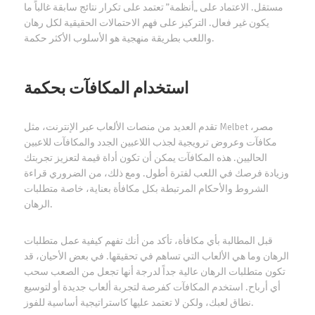
مستقل. الاعتماد على „أنظمة” تعتمد على تكرار نتائج سابقة غالباً ما
يكون غير فعال. التركيز على فهم الاحتمالات الحقيقية لكل رهان
واللعب بطريقة منهجية هو الأسلوب الأكثر حكمة.
استخدام المكافآت بحكمة
تقدم العديد من منصات الألعاب عبر الإنترنت، مثل Melbet مصر،
مكافآت وعروض ترويجية لجذب اللاعبين الجدد والمكافآت للاعبين
الحاليين. هذه المكافآت يمكن أن تكون أداة قيمة لتعزيز تجربتك
وزيادة فرصك في اللعب لفترة أطول. ومع ذلك، من الضروري قراءة
الشروط والأحكام المرتبطة بكل مكافأة بعناية، خاصة متطلبات
الرهان.
قبل المطالبة بأي مكافأة، تأكد من أنك تفهم كيفية عمل متطلبات
الرهان وما هي الألعاب التي تساهم في تحقيقها. في بعض الأحيان، قد
تكون متطلبات الرهان عالية جداً لدرجة أنها تجعل من الصعب سحب
أي أرباح. استخدم المكافآت كفرصة لتجربة ألعاب جديدة أو لتوسيع
نطاق لعبك، ولكن لا تعتمد عليها كاستراتيجية أساسية للفوز.