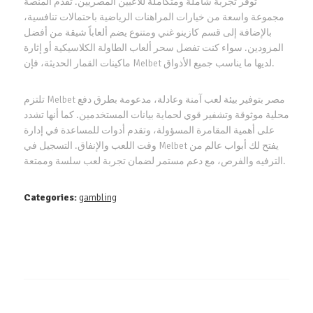
توفر تجربة شاملة ومتكاملة للاعبين المصريين. تقدم المنصة
مجموعة واسعة من خيارات المراهنات الرياضية باحتمالات تنافسية،
بالإضافة إلى قسم كازينو غني ومتنوع يضم ألعاباً شيقة من أفضل
المزودين. سواء كنت تفضل سحر ألعاب الطاولة الكلاسيكية أو إثارة
ماكينات القمار الحديثة، فإن Melbet لديها ما يناسب جميع الأذواق.
تلتزم Melbet مصر بتوفير بيئة لعب آمنة وعادلة، مدعومة بطرق دفع
محلية موثوقة وتشفير قوي لحماية بيانات المستخدمين. كما أنها تشدد
على أهمية المقامرة المسؤولة، وتقدم أدوات للمساعدة في إدارة
وقت اللعب والإنفاق. التسجيل في Melbet يفتح لك أبواب عالم من
الترفيه والفرص، مع دعم مستمر لضمان تجربة لعب سلسة وممتعة.
Categories:
gambling