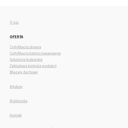
O nas
OFERTA
Certyfikacja drewna
Certyfikacja betonu towarowego
Szkolenia brakarskie
Zakładowa kontrola produkcji
Wiązary dachowe
Artykuły
Multimedia
Kontakt