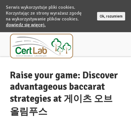
Serwis wykorzystuje pliki cookies.
Korzystając ze strony wyrażasz zgodę
Ok, rozumiem
na wykorzystywanie plików cookies.
dowiedz się więcej.
Raise your game: Discover
advantageous baccarat
strategies at 게이츠 오브
올림푸스