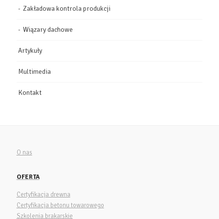
Zakładowa kontrola produkcji
Wiązary dachowe
Artykuły
Multimedia
Kontakt
O nas
OFERTA
Certyfikacja drewna
Certyfikacja betonu towarowego
Szkolenia brakarskie