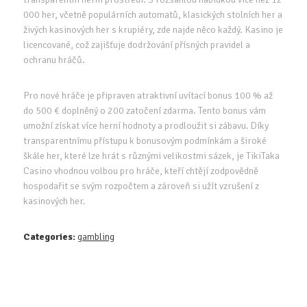
000 her, včetně populárních automatů, klasických stolních her a
živých kasinových her s krupiéry, zde najde něco každý. Kasino je
licencované, což zajišťuje dodržování přísných pravidel a
ochranu hráčů.
Pro nové hráče je připraven atraktivní uvítací bonus 100 % až
do 500 € doplněný o 200 zatočení zdarma. Tento bonus vám
umožní získat více herní hodnoty a prodloužit si zábavu. Díky
transparentnímu přístupu k bonusovým podmínkám a široké
škále her, které lze hrát s různými velikostmi sázek, je TikiTaka
Casino vhodnou volbou pro hráče, kteří chtějí zodpovědně
hospodařit se svým rozpočtem a zároveň si užít vzrušení z
kasinových her.
Categories:
gambling