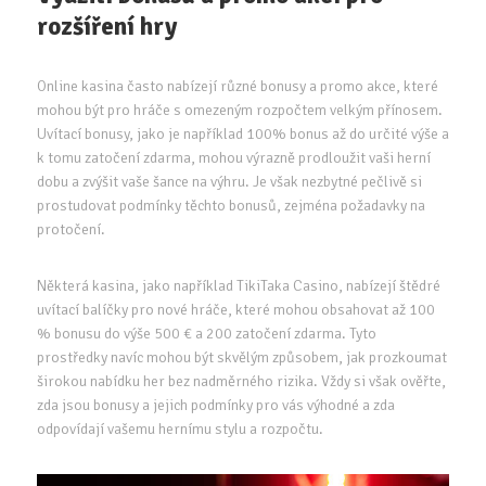
rozšíření hry
Online kasina často nabízejí různé bonusy a promo akce, které
mohou být pro hráče s omezeným rozpočtem velkým přínosem.
Uvítací bonusy, jako je například 100% bonus až do určité výše a
k tomu zatočení zdarma, mohou výrazně prodloužit vaši herní
dobu a zvýšit vaše šance na výhru. Je však nezbytné pečlivě si
prostudovat podmínky těchto bonusů, zejména požadavky na
protočení.
Některá kasina, jako například TikiTaka Casino, nabízejí štědré
uvítací balíčky pro nové hráče, které mohou obsahovat až 100
% bonusu do výše 500 € a 200 zatočení zdarma. Tyto
prostředky navíc mohou být skvělým způsobem, jak prozkoumat
širokou nabídku her bez nadměrného rizika. Vždy si však ověřte,
zda jsou bonusy a jejich podmínky pro vás výhodné a zda
odpovídají vašemu hernímu stylu a rozpočtu.