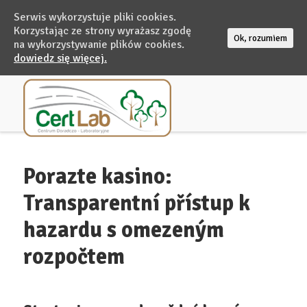
Serwis wykorzystuje pliki cookies.
Korzystając ze strony wyrażasz zgodę
Ok, rozumiem
na wykorzystywanie plików cookies.
dowiedz się więcej.
Porazte kasino:
Transparentní přístup k
hazardu s omezeným
rozpočtem