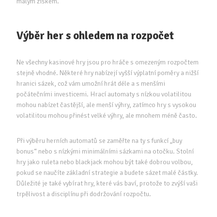
malým ziskem.
Výběr her s ohledem na rozpočet
Ne všechny kasinové hry jsou pro hráče s omezeným rozpočtem
stejně vhodné. Některé hry nabízejí vyšší výplatní poměry a nižší
hranici sázek, což vám umožní hrát déle a s menšími
počátečními investicemi. Hrací automaty s nízkou volatilitou
mohou nabízet častější, ale menší výhry, zatímco hry s vysokou
volatilitou mohou přinést velké výhry, ale mnohem méně často.
Při výběru herních automatů se zaměřte na ty s funkcí „buy
bonus“ nebo s nízkými minimálními sázkami na otočku. Stolní
hry jako ruleta nebo blackjack mohou být také dobrou volbou,
pokud se naučíte základní strategie a budete sázet malé částky.
Důležité je také vybírat hry, které vás baví, protože to zvýší vaši
trpělivost a disciplínu při dodržování rozpočtu.