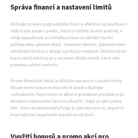
Správa financí a nastavení limitů
Klíčovým prvkem zodpovědného hraní je efektivní správa financí.
Vždy hrajte pouze s penězi, které si můžete dovolit prohrát, a
nikdy nepoužívejte prostředky určené na základní životní
potřeby nebo splácení dluhů. Stanovení denních, týdenních nebo
měsíčních limitů pro vklady a prohry je nezbytné. Většina online
kasin nabízí nástroje pro nastavení těchto limitů, které vám
pomohou udržet kontrolu.
Kromě finančních limitů je důležité nastavit si i časové limity.
Dlouhé herní seance mohou vést k únavě a špatným
rozhodnutím. Doporučuje se dělat si pravidelné přestávky a po
dosažení stanoveného času hru ukončit, i když se vám zrovna
daří. Tento disciplinovaný přístup je základem pro to, abyste si
hraní užili bez negativních dopadů na váš život.
Využití bonusů a promo akcí pro