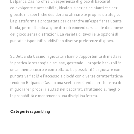
Betpanda Casino offre un’esperienza di gioco di baccarat
coinvolgente e accessibile, ideale sia per principianti che per
giocatori esperti che desiderano affinare le proprie strategie.
La piattaforma è progettata per garantire un’esperienza utente
fluida, permettendo ai giocatori di concentrarsi sulle dinamiche
del gioco senza distrazioni. La varietà di tavoli e le opzioni di
puntata disponibili soddisfano diverse preferenze di gioco.
Su Betpanda Casino, i giocatori hanno l’opportunità di mettere
in pratica le strategie discusse, gestendo il proprio bankroll in
un ambiente sicuro e controllato. La possibilità di giocare con
puntate variabili e l’accesso a giochi con diverse caratteristiche
rendono Betpanda Casino una scelta eccellente per chi cerca di
migliorare i propri risultati nel baccarat, sfruttando al meglio
le probabilità e mantenendo una disciplina ferrea.
Categories:
gambling