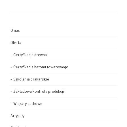
O nas
Oferta
Certyfikacja drewna
Certyfikacja betonu towarowego
Szkolenia brakarskie
Zakładowa kontrola produkcji
Wiązary dachowe
Artykuły