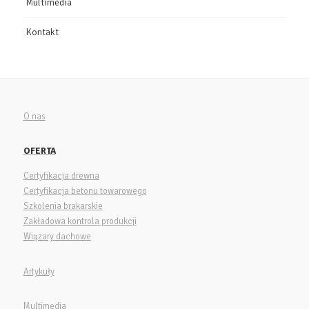
Multimedia
Kontakt
O nas
OFERTA
Certyfikacja drewna
Certyfikacja betonu towarowego
Szkolenia brakarskie
Zakładowa kontrola produkcji
Wiązary dachowe
Artykuły
Multimedia