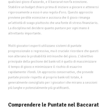
qualsiasi gioco d’azzardo, e il baccarat non fa eccezione.
Stabilire un budget chiaro prima di iniziare a giocare e attenersi
rigorosamente a esso è una regola d’oro. Questo approccio
previene perdite eccessive e assicura che il gioco rimanga
un’attività di svago piuttosto che una fonte di stress finanziario.
La disciplina nel decidere quanto puntare per ogni mano è
altrettanto importante.
Molti giocatori esperti utilizzano sistemi di puntate
progressionale o regressiva, ma è cruciale ricordare che questi
non alterano le probabilità intrinseche del gioco. L’obiettivo
principale della gestione del bankroll è quello di massimizzare
il tempo di gioco e minimizzare il rischio di esaurire
rapidamente i fondi. Un approccio conservativo, che prevede
puntate piccole rispetto al proprio bankroll totale, è
generalmente consigliato per i giocatori che mirano a sessioni
più lunghe e potenzialmente più gratificanti.
Comprendere le Puntate nel Baccarat