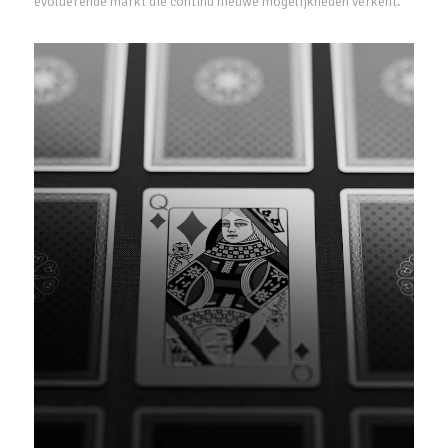
evoluerende markt die continu nieuwe mogelijkheden verkent.