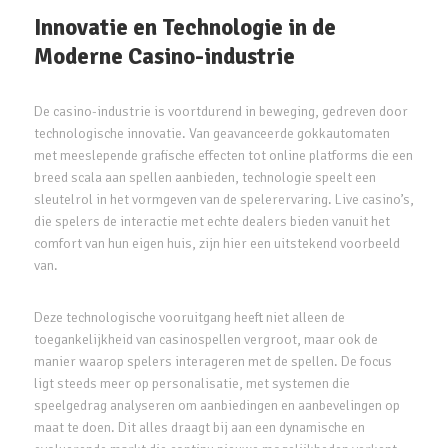
Innovatie en Technologie in de
Moderne Casino-industrie
De casino-industrie is voortdurend in beweging, gedreven door
technologische innovatie. Van geavanceerde gokkautomaten
met meeslepende grafische effecten tot online platforms die een
breed scala aan spellen aanbieden, technologie speelt een
sleutelrol in het vormgeven van de spelerervaring. Live casino’s,
die spelers de interactie met echte dealers bieden vanuit het
comfort van hun eigen huis, zijn hier een uitstekend voorbeeld
van.
Deze technologische vooruitgang heeft niet alleen de
toegankelijkheid van casinospellen vergroot, maar ook de
manier waarop spelers interageren met de spellen. De focus
ligt steeds meer op personalisatie, met systemen die
speelgedrag analyseren om aanbiedingen en aanbevelingen op
maat te doen. Dit alles draagt bij aan een dynamische en