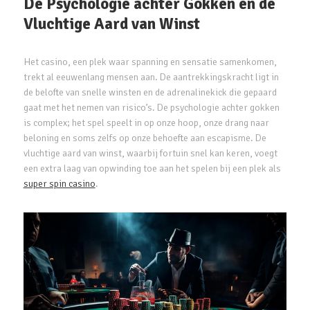
De Psychologie achter Gokken en de
Vluchtige Aard van Winst
Het casino, een plek waar spanning en sensatie samenkomen,
trekt al eeuwenlang mensen aan. De aantrekkingskracht ligt in
de belofte van snelle winsten en de adrenalinekick die gepaard
gaat met het nemen van risico’s. De psychologie achter gokken
is complex; het spel speelt in op onze hoop, onze drang naar
beloning en soms zelfs op onze behoefte aan escapisme. De
vluchtige aard van winst, waarbij fortuin snel kan keren, voegt
een extra laag van opwinding toe aan het spelen bij een plek als
super spin casino
.