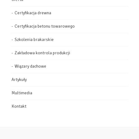
Certyfikacja drewna
Certyfikacja betonu towarowego
Szkolenia brakarskie
Zakładowa kontrola produkcji
Wiązary dachowe
Artykuły
Multimedia
Kontakt