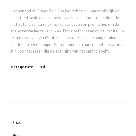
Het aanbod bij Super Spin Casino richt zich waarschijnlijk op
een breed scala aan casinoklassiekers en moderne gokkasten,
met potentieel aantrekkelijke bonussen en promoties om de
spelerservaring te verrijken. Door te focussen op de ‚capital’ in
termen van spelvariëteit en de kwaliteit van de aangeboden
spellen, probeert Super Spin Casino een aantrekkelijke optie te
zijn voor iedereen die de spanning van het casino zoekt.
Categories:
gambling
O nas
Oferta