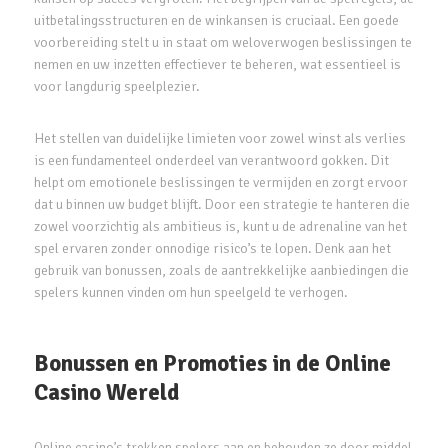
uitbetalingsstructuren en de winkansen is cruciaal. Een goede
voorbereiding stelt u in staat om weloverwogen beslissingen te
nemen en uw inzetten effectiever te beheren, wat essentieel is
voor langdurig speelplezier.
Het stellen van duidelijke limieten voor zowel winst als verlies
is een fundamenteel onderdeel van verantwoord gokken. Dit
helpt om emotionele beslissingen te vermijden en zorgt ervoor
dat u binnen uw budget blijft. Door een strategie te hanteren die
zowel voorzichtig als ambitieus is, kunt u de adrenaline van het
spel ervaren zonder onnodige risico’s te lopen. Denk aan het
gebruik van bonussen, zoals de aantrekkelijke aanbiedingen die
spelers kunnen vinden om hun speelgeld te verhogen.
Bonussen en Promoties in de Online
Casino Wereld
Online casino’s trekken spelers aan en behouden ze door middel