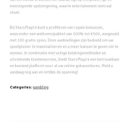
meeslepende spelomgeving, waarin entertainment centraal
staat.
Bij StarsPlay24 kunt u profiteren van royale bonussen,
waaronder een welkomstpakket van 100% tot €500, aangevuld
met 100 gratis spins. Deze aanbiedingen zijn bedoeld om uw
speelplezier te maximaliseren en u meer kansen te geven om te
winnen. In combinatie met veilige betalingsmethoden en
uitstekende klantenservice, biedt StarsPlay24 een betrouwbaar
en boeiend platform voor al uw online gokavonturen. Meld u
vandaag nog aan en ontdek de spanning!
Categories:
gambling