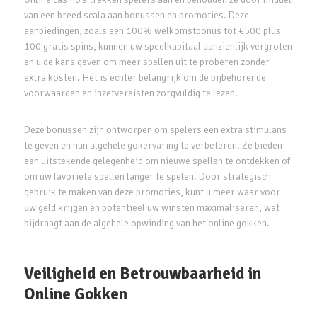
van een breed scala aan bonussen en promoties. Deze
aanbiedingen, zoals een 100% welkomstbonus tot €500 plus
100 gratis spins, kunnen uw speelkapitaal aanzienlijk vergroten
en u de kans geven om meer spellen uit te proberen zonder
extra kosten. Het is echter belangrijk om de bijbehorende
voorwaarden en inzetvereisten zorgvuldig te lezen.
Deze bonussen zijn ontworpen om spelers een extra stimulans
te geven en hun algehele gokervaring te verbeteren. Ze bieden
een uitstekende gelegenheid om nieuwe spellen te ontdekken of
om uw favoriete spellen langer te spelen. Door strategisch
gebruik te maken van deze promoties, kunt u meer waar voor
uw geld krijgen en potentieel uw winsten maximaliseren, wat
bijdraagt aan de algehele opwinding van het online gokken.
Veiligheid en Betrouwbaarheid in
Online Gokken