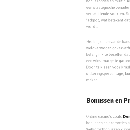
bonusrondes en multiplier
een strategische benader
verschillende soorten. S
jackpot, wat betekent dat
wordt.
Het begrijpen van de kan
weloverwogen gokervaring
belangrijk te beseffen da
een winstmarge te garande
Door te kiezen voor kras
uitkeringspercentage, ku
maken.
Bonussen en P
Online casino’s zoals
Don
bonussen en promoties aa
Welkomstbonussen kunnen