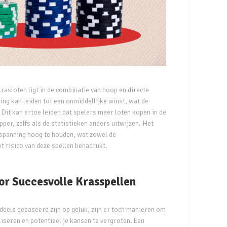
rasloten ligt in de combinatie van hoop en directe
ng kan leiden tot een onmiddellijke winst, wat de
Dit kan ertoe leiden dat spelers meer loten kopen in de
pper, zelfs als de statistieken anders uitwijzen. Het
spanning hoog te houden, wat zowel de
t risico van deze spellen benadrukt.
or Succesvolle Krasspellen
eels gebaseerd zijn op geluk, zijn er toch manieren om
liseren en potentieel je kansen te vergroten. Een