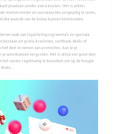
kunt plaatsen zonder extra kosten. Het is echter
nde inzetvereisten en voorwaarden zorgvuldig te lezen,
delijke waarde van de bonus kunnen beïnvloeden.
iteren vaak van loyaliteitsprogramma’s en speciale
n bestaan uit gratis krasloten, cashback-deals of
tief deel te nemen aan promoties, kun je je
n je winstkansen vergroten. Het is altijd een goed idee
 het casino regelmatig te bezoeken om op de hoogte
 deals.