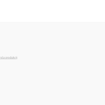
ola produkcji