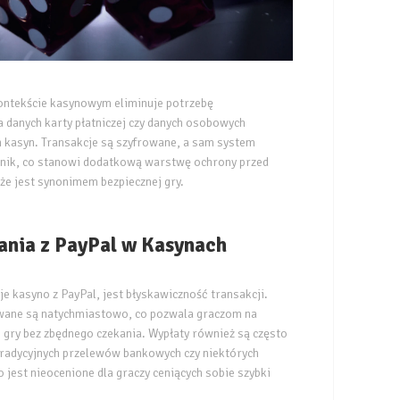
ontekście kasynowym eliminuje potrzebę
danych karty płatniczej czy danych osobowych
 kasyn. Transakcje są szyfrowane, a sam system
dnik, co stanowi dodatkową warstwę ochrony przed
że jest synonimem bezpiecznej gry.
ania z PayPal w Kasynach
je kasyno z PayPal, jest błyskawiczność transakcji.
owane są natychmiastowo, co pozwala graczom na
 gry bez zbędnego czekania. Wypłaty również są często
tradycyjnych przelewów bankowych czy niektórych
o jest nieocenione dla graczy ceniących sobie szybki