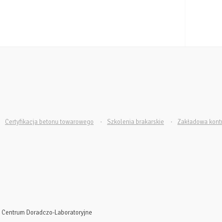
Certyfikacja betonu towarowego
Szkolenia brakarskie
Zakładowa kontr
 | Centrum Doradczo-Laboratoryjne