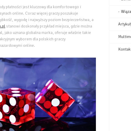
dy płatności jest kluczowy dla komfortowego i
Wiąza
synach online. Coraz więcej graczy poszukuje
zybkość, wygodę i najwyższy poziom bezpieczeństwa, a
Artykuł
.pl
stanowi doskonały przykład miejsca, gdzie można
al, jako uznana globalna marka, oferuje właśnie takie
Multim
trakcyjnym wyborem dla polskich graczy
hazardowymi online.
Kontak