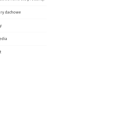
ry dachowe
y
edia
t