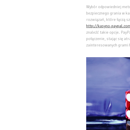
Wybór odpowiedniej meto
bezpiecznego grania w ka
rozwiązań, które łączą s
http://kasyno-paypal.com
znaleźć takie opcje. PayP
połączenie, stając się a
zainteresowanych grami 