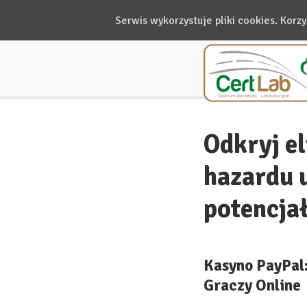
Serwis wykorzystuje pliki cookies. Korz
Odkryj el
hazardu 
potencja
Kasyno PayPal:
Graczy Online