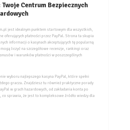
: Twoje Centrum Bezpiecznych
zardowych
.pl jest idealnym punktem startowym dla wszystkich,
ne oferujących płatności przez PayPal. Strona ta skupia
lnych informacji o kasynach akceptujących tę popularną
 mogą liczyć na szczegółowe recenzje, rankingi oraz
bonusów i warunków płatności w poszczególnych
enie wyboru najlepszego kasyna PayPal, które spełni
żdego gracza. Znajdziesz tu również praktyczne porady
PayPal w grach hazardowych, od zakładania konta po
, co sprawia, że jest to kompleksowe źródło wiedzy dla