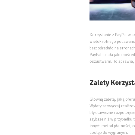
Korzystanie z PayPal w k
wielokrotnego podawania 
bezpośrednio na stronach
PayPal działa jako pośre
oszustwami. To sprawia, 
Zalety Korzyst
Główną zaletą, jaką oferu
Wpłaty zazwyczaj realiz
błyskawiczne rozpoczęcie
szybsze niż w przypadku 
innych metod płatności, c
dostęp do wygranych.