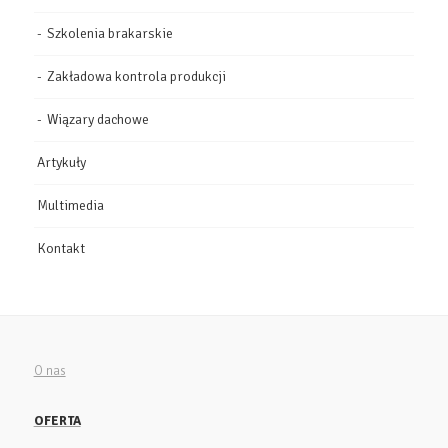
Szkolenia brakarskie
Zakładowa kontrola produkcji
Wiązary dachowe
Artykuły
Multimedia
Kontakt
O nas
OFERTA