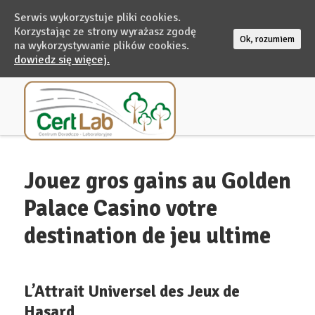
Serwis wykorzystuje pliki cookies.
Korzystając ze strony wyrażasz zgodę
Ok, rozumiem
na wykorzystywanie plików cookies.
dowiedz się więcej.
Jouez gros gains au Golden
Palace Casino votre
destination de jeu ultime
L’Attrait Universel des Jeux de
Hasard