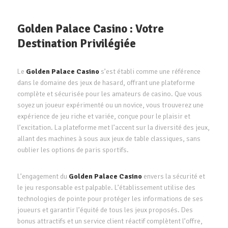
Golden Palace Casino : Votre
Destination Privilégiée
Le
Golden Palace Casino
s’est établi comme une référence
dans le domaine des jeux de hasard, offrant une plateforme
complète et sécurisée pour les amateurs de casino. Que vous
soyez un joueur expérimenté ou un novice, vous trouverez une
expérience de jeu riche et variée, conçue pour le plaisir et
l’excitation. La plateforme met l’accent sur la diversité des jeux,
allant des machines à sous aux jeux de table classiques, sans
oublier les options de paris sportifs.
L’engagement du
Golden Palace Casino
envers la sécurité et
le jeu responsable est palpable. L’établissement utilise des
technologies de pointe pour protéger les informations de ses
joueurs et garantir l’équité de tous les jeux proposés. Des
bonus attractifs et un service client réactif complètent l’offre,