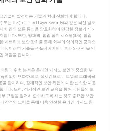
끊임없이 발전하는 기술과 함께 진화해야 합니다.
yer) 또는 TLS(Transport Layer Security)와 같은 최신 암호
서버 간의 모든 통신을 암호화하여 민감한 정보가 제3
합니다. 또한, 방화벽, 침입 탐지 시스템(IDS), 침입
다양한 네트워크 보안 장치를 통해 외부의 악의적인 공격으
다. 이러한 기술들은 플레이어의 데이터와 자산을 안
인 역할을 합니다.
니터링과 위협 분석은 온라인 카지노 보안의 중요한 부
은 끊임없이 변화하므로, 실시간으로 네트워크 트래픽을
을 탐지하며, 잠재적인 보안 위협에 대한 신속한 대응
합니다. 또한, 정기적인 보안 교육을 통해 직원들의 보
 내부 규정을 철저히 준수하도록 하는 것도 중요한 보안
 다각적인 노력을 통해 더욱 안전한 온라인 카지노 환
.