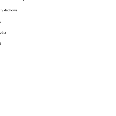
ry dachowe
y
edia
t