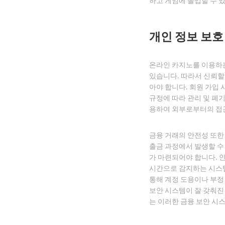
하고 게임에 몰입할 수 
개인 정보 보호
온라인 카지노를 이용하는
있습니다. 따라서 신뢰할
아야 합니다. 회원 가입
규정에 따라 관리 및 폐
용하여 외부로부터의 접
금융 거래의 안전성 또한
출금 과정에서 발생할 수
가 마련되어야 합니다. 
시간으로 감지하는 시스템
통해 계정 도용이나 부정
보안 시스템이 잘 갖춰진
는 이러한 금융 보안 시