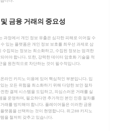
있습니다.
 및 금융 거래의 중요성
 과정에서 개인 정보 유출은 심각한 피해로 이어질 수
 수 있는 플랫폼은 개인 정보 보호를 최우선 과제로 삼
 시 수집되는 정보는 최소화하고, 수집된 정보는 엄격한
기되어야 합니다. 또한, 강력한 데이터 암호화 기술을 적
근을 원천적으로 차단하는 것이 필수적입니다.
 온라인 카지노 이용에 있어 핵심적인 부분입니다. 입
 있는 모든 위험을 최소화하기 위해 다양한 보안 절차
안전한 결제 시스템을 도입하고, 의심스러운 거래를 실
을 운영하며, 필요하다면 추가적인 본인 인증 절차를
 거래를 방지해야 합니다. 플레이어들은 이러한 금융
 플랫폼을 선택하는 것이 현명합니다. 위고88 카지노
스템을 철저히 갖추고 있습니다.