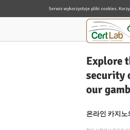
Serwis wykorzystuje pliki cookies. Korz
Explore 
securit
our gamb
온라인 카지노의