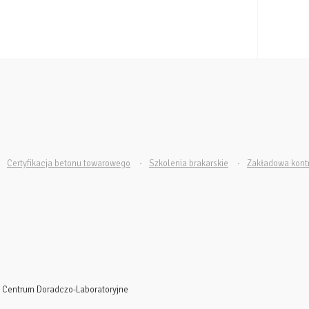
Certyfikacja betonu towarowego
Szkolenia brakarskie
Zakładowa kontr
 | Centrum Doradczo-Laboratoryjne