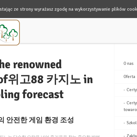
ystając ze strony wyrażasz zgodę na wykorzystywanie plików cook
the renowned
O nas
y of위고88 카지노 in
Oferta
ling forecast
Certy
Certy
towar
 안전한 게임 환경 조성
Szkol
Zakła