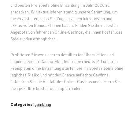
und besten Freispiele ohne Einzahlung im Jahr 2026 zu
entdecken. Wir aktualisieren ständig unsere Sammlung, um
sicherzustellen, dass Sie Zugang zu den lukrativsten und
exklusivsten Bonusaktionen haben. Finden Sie die neuesten
Angebote von führenden Online-Casinos, die Ihnen kostenlose
Spielrunden ermöglichen.
Profitieren Sie von unseren detaillierten Übersichten und
beginnen Sie Ihr Casino-Abenteuer noch heute. Mit unseren
Freispielen ohne Einzahlung starten Sie Ihr Spielerlebnis ohne
jegliches Risiko und mit der Chance auf echte Gewinne.
Entdecken Sie die Vielfalt der Online-Casinos und sichern Sie
sich jetzt Ihre kostenlosen Spielrunden!
Categories:
gambling