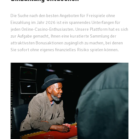
Die Suche nach den besten Angeboten für Freispiele ohne
Einzahlung im Jahr 2026 ist ein spannendes Unterfangen für
jeden Online-Casino-Enthusiasten. Unsere Plattform hat es sich
zur Aufgabe gemacht, Ihnen eine kuratierte Sammlung der
attraktivsten Bonusaktionen zugänglich zu machen, bei denen
Sie sofort ohne eigenes finanzielles Risiko spielen können.