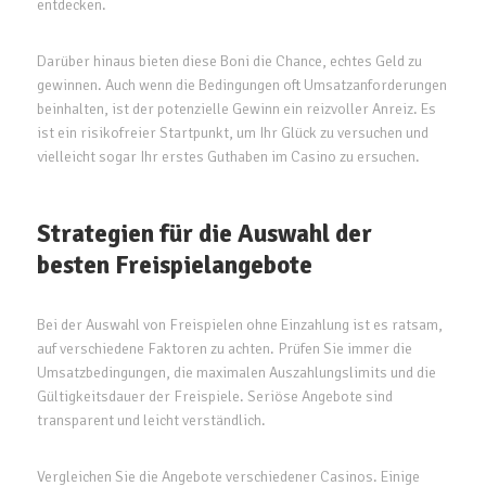
entdecken.
Darüber hinaus bieten diese Boni die Chance, echtes Geld zu
gewinnen. Auch wenn die Bedingungen oft Umsatzanforderungen
beinhalten, ist der potenzielle Gewinn ein reizvoller Anreiz. Es
ist ein risikofreier Startpunkt, um Ihr Glück zu versuchen und
vielleicht sogar Ihr erstes Guthaben im Casino zu ersuchen.
Strategien für die Auswahl der
besten Freispielangebote
Bei der Auswahl von Freispielen ohne Einzahlung ist es ratsam,
auf verschiedene Faktoren zu achten. Prüfen Sie immer die
Umsatzbedingungen, die maximalen Auszahlungslimits und die
Gültigkeitsdauer der Freispiele. Seriöse Angebote sind
transparent und leicht verständlich.
Vergleichen Sie die Angebote verschiedener Casinos. Einige