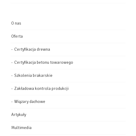
O nas
Oferta
Certyfikacja drewna
Certyfikacja betonu towarowego
Szkolenia brakarskie
Zakładowa kontrola produkcji
Wiązary dachowe
Artykuły
Multimedia