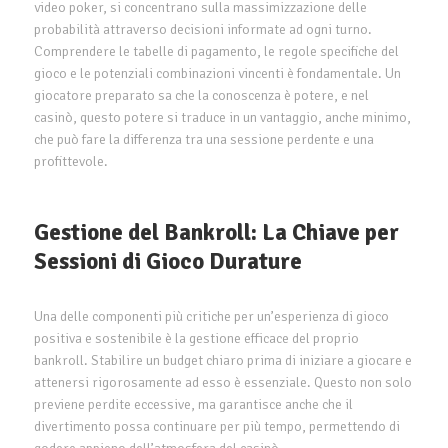
video poker, si concentrano sulla massimizzazione delle
probabilità attraverso decisioni informate ad ogni turno.
Comprendere le tabelle di pagamento, le regole specifiche del
gioco e le potenziali combinazioni vincenti è fondamentale. Un
giocatore preparato sa che la conoscenza è potere, e nel
casinò, questo potere si traduce in un vantaggio, anche minimo,
che può fare la differenza tra una sessione perdente e una
profittevole.
Gestione del Bankroll: La Chiave per
Sessioni di Gioco Durature
Una delle componenti più critiche per un’esperienza di gioco
positiva e sostenibile è la gestione efficace del proprio
bankroll. Stabilire un budget chiaro prima di iniziare a giocare e
attenersi rigorosamente ad esso è essenziale. Questo non solo
previene perdite eccessive, ma garantisce anche che il
divertimento possa continuare per più tempo, permettendo di