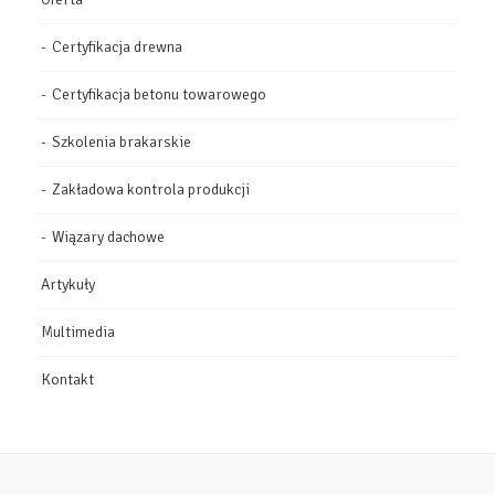
Certyfikacja drewna
Certyfikacja betonu towarowego
Szkolenia brakarskie
Zakładowa kontrola produkcji
Wiązary dachowe
Artykuły
Multimedia
Kontakt