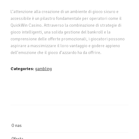
L’attenzione alla creazione di un ambiente di gioco sicuro e
accessibile è un pilastro fondamentale per operatori come il
QuickWin Casino. Attraverso la combinazione di strategie di
gioco intelligenti, una solida gestione del bankroll e la
comprensione delle offerte promozionali, i giocatori possono
aspirare a massimizzare il loro vantaggio e godere appieno
dell’emozione che il gioco d’azzardo ha da offrire.
Categories:
gambling
O nas
Oferta