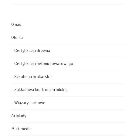
O nas
Oferta
Certyfikacja drewna
Certyfikacja betonu towarowego
Szkolenia brakarskie
Zakładowa kontrola produkcji
Wiązary dachowe
Artykuły
Multimedia