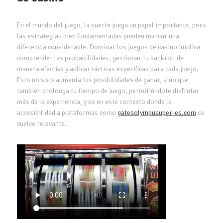
En el mundo del juego, la suerte juega un papel importante, pero
las estrategias bien fundamentadas pueden marcar una
diferencia considerable. Dominar los juegos de casino implica
comprender las probabilidades, gestionar tu bankroll de
manera efectiva y aplicar tácticas específicas para cada juego.
Esto no solo aumenta tus posibilidades de ganar, sino que
también prolonga tu tiempo de juego, permitiéndote disfrutar
más de la experiencia, y es en este contexto donde la
accesibilidad a plataformas como
gatesolympusuper-es.com
se
vuelve relevante.