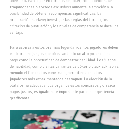
adecuado. Participar en torneos de póker, competiciones de
tragamonedas o sorteos exclusivos aumenta la emoción y la
posibilidad de obtener recompensas significativas. La
preparación es clave; investigar las reglas del torneo, los
criterios de puntuación y los niveles de competencia te dará una
ventaja.
Para aspirar a estos premios legendarios, los jugadores deben
centrarse en juegos que ofrezcan tanto un alto potencial de
pago como la oportunidad de demostrar habilidad. Los juegos
de habilidad, como ciertas variantes de póker o blackjack, son a
menudo el foco de los concursos, permitiendo que los
jugadores más experimentados destaquen. La elección de la
plataforma adecuada, que organice estos concursos y ofrezca
pagos justos, es igualmente importante para una experiencia
gratificante.