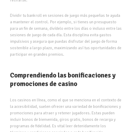
retirarse.
Dividir tu bankroll en sesiones de juego más pequeñas te ayuda
a mantener el control. Por ejemplo, si tienes un presupuesto
para un fin de semana, divídelo entre los días o incluso entre las
sesiones de juego de cada día. Esta disciplina evita gastos
impulsivos y asegura que puedas disfrutar del juego de forma
sostenible a largo plazo, maximizando así tus oportunidades de
participar en grandes premios.
Comprendiendo las bonificaciones y
promociones de casino
Los casinos en línea, como el que se menciona en el contexto de
la accesibilidad, suelen ofrecer una variedad de bonificaciones y
promociones para atraer y retener jugadores. Estas pueden
incluir bonos de bienvenida, giros gratis, bonos de recarga y
programas de fidelidad. Es vital leer detenidamente los