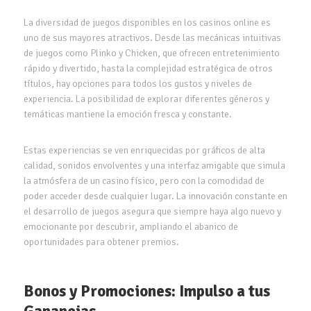
La diversidad de juegos disponibles en los casinos online es
uno de sus mayores atractivos. Desde las mecánicas intuitivas
de juegos como Plinko y Chicken, que ofrecen entretenimiento
rápido y divertido, hasta la complejidad estratégica de otros
títulos, hay opciones para todos los gustos y niveles de
experiencia. La posibilidad de explorar diferentes géneros y
temáticas mantiene la emoción fresca y constante.
Estas experiencias se ven enriquecidas por gráficos de alta
calidad, sonidos envolventes y una interfaz amigable que simula
la atmósfera de un casino físico, pero con la comodidad de
poder acceder desde cualquier lugar. La innovación constante en
el desarrollo de juegos asegura que siempre haya algo nuevo y
emocionante por descubrir, ampliando el abanico de
oportunidades para obtener premios.
Bonos y Promociones: Impulso a tus