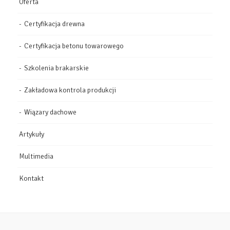
Oferta
Certyfikacja drewna
Certyfikacja betonu towarowego
Szkolenia brakarskie
Zakładowa kontrola produkcji
Wiązary dachowe
Artykuły
Multimedia
Kontakt