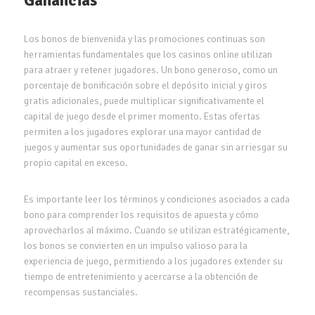
Ganancias
Los bonos de bienvenida y las promociones continuas son
herramientas fundamentales que los casinos online utilizan
para atraer y retener jugadores. Un bono generoso, como un
porcentaje de bonificación sobre el depósito inicial y giros
gratis adicionales, puede multiplicar significativamente el
capital de juego desde el primer momento. Estas ofertas
permiten a los jugadores explorar una mayor cantidad de
juegos y aumentar sus oportunidades de ganar sin arriesgar su
propio capital en exceso.
Es importante leer los términos y condiciones asociados a cada
bono para comprender los requisitos de apuesta y cómo
aprovecharlos al máximo. Cuando se utilizan estratégicamente,
los bonos se convierten en un impulso valioso para la
experiencia de juego, permitiendo a los jugadores extender su
tiempo de entretenimiento y acercarse a la obtención de
recompensas sustanciales.